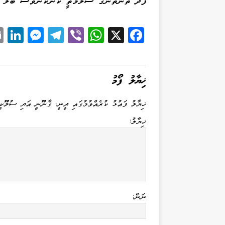
ފަދަ ތަންތަނުގެ ސަލާމަތީ ކަންކަންވެސް ބަލާ ފ
Li
M
Te
Vi
W
X
Fa
k
es
le
be
ha
ce
d
se
gr
r
ts
bo
I
ng
a
A
ok
ޚިޔާލު ފޯމު
n
er
m
pp
ޚިޔާލު ފައުޅު ކުރެއްވުމުގައި ދީނީ، ޤާނޫނީ އަދި ސުލޫކީ
ޚިޔާލު:
ނަން: