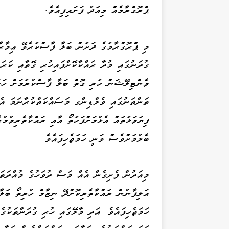
ޕްރޮގްރާމެއް މިއަދު ފަށައިފިއެވެ.
މި ޕްރޮގްރާމުގެ ދަށުން ބަލާ ފާސްކުރެވޭ ޢިމާރާތ
ގުދަނުގައި މުދާ ރައްކާކޮށްފައިހުރި ގޮތާއި ކަރަ
ވެންޓިލޭޝަން ހުރި ގޮތް ބަލާ ފާސްކުރުމަށް ހަމަ
ތަންތަނުގައި ވެލްޑިންގ މަސައްކަތްކުރާނަމަ އެ
ފިޔަވަޅުތައް އެޅުމަށްފަހުތޯ އާއި ރައްކާތެރިވުމު
ބެލުމަށްވެސް ވަނީ ހަމަޖެހިފައެވެ.
މިއަދުން ފެށިގެން އެއް މަސް ދުވަހުގެ މުއްދަތަ
އަލިފާނުން ރައްކާތެރިކޮށްދޭ ނިޒާމް ހުރިތޯ ބަލާ
ހަމަޖެހިފައެވެ. އަދި މާލޭގައި ހުރި ގުދަންތަކު