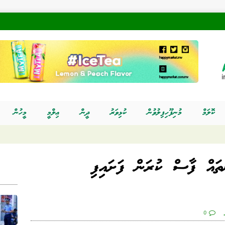
ކޮލަމް
މުނިފޫހިފިލުވުން
ކުޅިވަރު
ދީން
ޢިލްމީ
މީހުން
ތައް ފާސް ކުރަން ފަށައިފި
0