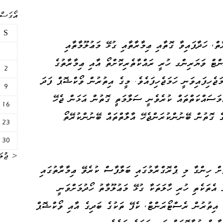
އޯގަސްޓް 
S
ް، ހަދާފައިވާ ގޮތާއި ޢިމާރާތާއި ގުޅޭ މަޢުލޫމާތާއި
ންޓް ވަޔަރިންގ ހުރީ ރައްކާތެރިކޮށްތޯ އާއި ޢިމާރާތުގެ
2
ޖެހިފައިވަނީ ހަމަޖެހިފައެވެ. މީގެ އިތުރުން ވޯކްޝޮޕް ފަދަ
9
މަސައްކަތްތައް ކުރެވެނީ ސަލާމަތީ ގޮތުން އަޅަން ޖެހޭ
16
ގެ ގޮތުން ބޭނުންކުރަންޖެހޭ އާލާތްތައް ބޭނުންކުރޭތޯ
23
30
« ޖުލަ
ށް ހިންގާ މި ޕްރޮގްރާމުގައި ބަލާފާސް ކުރެވޭ ޢިމާރާތުގައި
 އެތަކެތި ހުރި ހާލަތަކާ ގުޅޭ މަޢުލޫމާތު ހޯދުމަށްވަނީ
ގެ އިތުރުން ރެސްޓޯރަންޓް، ކެފޭ ތަކުގެ ބަދިގެ އާއި ވޯކްޝޮޕް