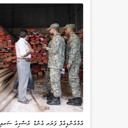
އެމްއެންޑީއެފް ފަޔަރ އެންޑް ރެސްކިއު ސަރވިސ