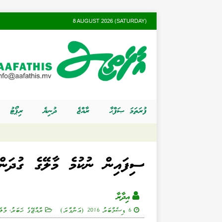
8 AUGUST 2026 (SATURDAY)
ފުރަތަމަ ޞަފްޙާ
ރާއްޖެ
ދުނިޔެ
ރިޕޯޓު
ސިފައިން ނުކުމެ މާލޭގެ ގުދަން
އިދާރާ
6 ޑިސެމްބަރު 2016 (އަންގާރަ)
ރާއްޖޭގެ ޚަބަރު
,
މާލެ