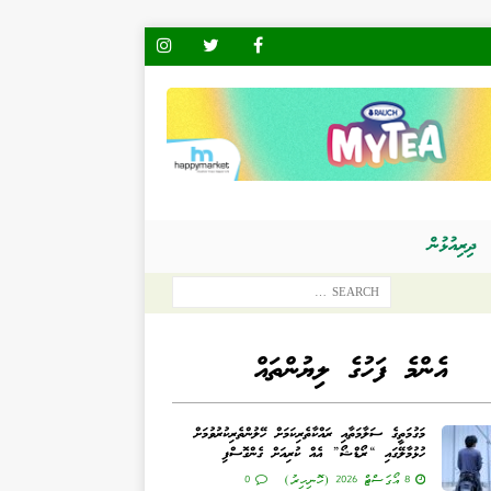
ދިރިއުޅުން
އެންމެ ފަހުގެ ލިޔުންތައް
މަގުމަތީގެ ސަލާމަތާއި ރައްކާތެރިކަމަށް ހޭލުންތެރިކުރުވުމަށް
ހުޅުމާލޭގައި “ރޯޑްޝޯ” އެއް ކުރިއަށް ގެންގޮސްފި
8 އޯގަސްޓް 2026 (ހޮނިހިރު)
0