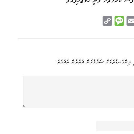
ާސް ކުރާގޮތަށް ވަނީ ހަމަޖެހިފައެވެ.
C
M
E
op
es
m
n
y
sa
ail
e
Li
ge
nk
 މިންގަނޑުތަކަށް ސަމާލުކަން ދެއްވުން އެދެމެވެ.