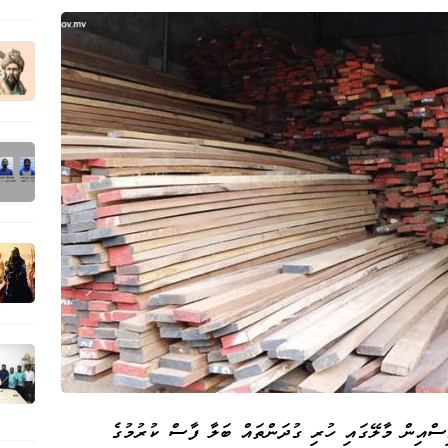
ްއިން މާލޭގައި ހުރި ގުދަންތައް ބަލާ ފާސް ކުރުމުގެ