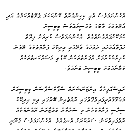
އެހެންނަމަވެސް އެއީ ކިހިނެއްރާވާ ކޮންކަހަލަ ޕްލޮޓެއްކަމެއް އަދި
އެރޭވުމުގެ މާބޮޑު ތަގްސީލެއްވެސް ބީބީސީން
ހާމަކޮށްފައެއްނުވެއެވެ. އެހެންނަމަވެސް ކުރިއަށް މިއޮތް
ހަފްތާއެއްހައި ދުވަހުގެ ތެރޭގައި އިދިކޮޅު ފަރާތްތަކުގެ ރޭވުން
ކާމިޔާބުކުރުމަށް އެފަރާތްތަކުން ބޮޑެތި މަސައްކަރތްތަކެއް
ކުރާނެކަމަށް ބީބީސީން ބުނެއެވެ.
ރައީސްއޮފީހުގެ އިންޓަނޭޝަނަލް ސްޕޯކްސްޕާސަން ބީބީސީއަށް
މަޢުލޫމާތުދީފައިވާގޮތުގައި ރާއްޖެއިން ބޭރުގައި ތިބި އިދިކޮޅު
ސިޔާސީ ފަރާތްތަކުން މި ސަރުކާރު ވައްޓާލަން ރޭވުންތަކެއް
ރާވާފައިވާކަން، ސަރުކާރަށް އެނގެއެވެ. އެހެންނަމަވެސް ޤާނޫނީ
އިމުގެތެރެއިން މިސަރުކާރު ވައްޓާލެވޭނެ އުސޫލެއް، ހަމައެއް