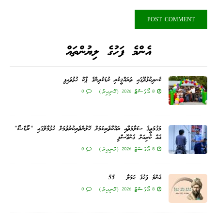
އެންމެ ފަހުގެ ލިޔުންތައް
ކެނދިކުޅުދޫގައި ތަރައްޤީކުރި ކުޑަކުދިންގެ ޕާކް ހުޅުވައިފި
8 އޯގަސްޓް 2026 (ހޮނިހިރު)
0
މަގުމަތީގެ ސަލާމަތާއި ރައްކާތެރިކަމަށް ހޭލުންތެރިކުރުވުމަށް ހުޅުމާލޭގައި “ރޯޑްޝޯ”
އެއް ކުރިއަށް ގެންގޮސްފި
8 އޯގަސްޓް 2026 (ހޮނިހިރު)
0
އެންމެ ފަހުގެ ޙަމަލާ – 55
8 އޯގަސްޓް 2026 (ހޮނިހިރު)
0