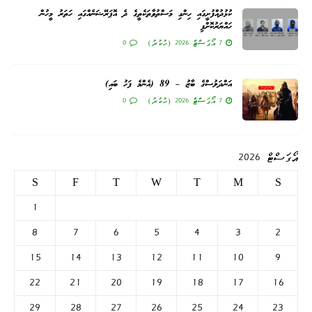
ކުޅުދުއްފުށީގައި ހިންގި މަސްތުވާތަކެތީގެ ދެ އޮޕަރޭޝަނެއްގައި ހަތަރު މީހުން
ހައްޔަރުކޮށްފި
7 އޯގަސްޓް 2026 (ހުކުރު)
0
އަންދަލުސްގެ ބާޒު – 89 (އެންމެ ފަހު ބައި)
7 އޯގަސްޓް 2026 (ހުކުރު)
0
އޯގަސްޓް 2026
S
F
T
W
T
M
S
1
8
7
6
5
4
3
2
15
14
13
12
11
10
9
22
21
20
19
18
17
16
29
28
27
26
25
24
23