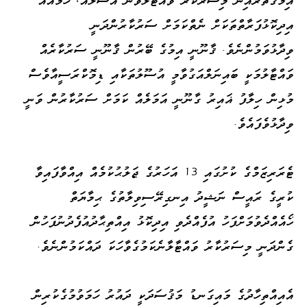
އިދިކޮޅުފަރާތްތަކަށް ނެތްކަމަށް ސަރުކާރުންދަނީ
ވިދާޅުވަމުންނެވެ. ޤާނޫނީ އިމުގެ ބޭރުން ޤާނޫނީ ސަރުކާރެއް
ވައްޓާލުމަކީ ބައިނަލްއަގުވާމީ އުސޫލުތަކާއި ޑިމޮކްރަސީއާވެސް
މުޅިން ހިލާފު ޣައިރު ގާނޫނީ އަމަލެއް ކަމަށް ސަރުކާރުން ވަނީ
ވިދާޅުވެފައެވެ.
ޓެރަރިޒަމްގެ ކުށުގައި 13 އަހަރުގެ ޖަލުޙުކުމެއް އިއްވާފައިވާ
ކުރީގެ ރައީސް ނަޝީދު އިނގިރޭސިވިލާތުގެ ޙިމާޔަތް
ހޯއެއްދެވުމަށްފަހު އުފެއްދެވި އިދިކޮޅު އިއްތިޙާދުއުފެދުނުފަހުން
ގެންދަނީ މިސަރުކާރު ވައްޓާލާނެކަމުގެވާހަކަ ދައްކަމުންނެވެ.
އެއިއްތިހާދުގެ މައިގަނޑު މަޤުސަދަކީ ދައުރު ހަމަވުމުގެކުރިން