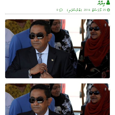
އިދާރާ
25 އޯގަސްޓް 2016 (ބުރާސްފަތި)
0