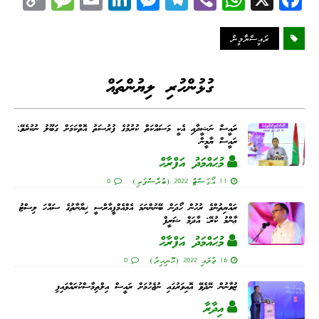
op
es
m
nk
es
le
be
ha
ce
y
sa
ail
ed
se
gr
r
ts
bo
ރައީސްޔާމީން
Li
ge
I
ng
a
A
ok
nk
n
er
m
pp
ގުޅުންހުރި ލިޔުންތައް
ރައީސް ނަޝީދާއި އެކީ މަސައްކަތް ކުރުމުގެ ފުރުސަތު އޮތްކަމަށް ގަބޫލު ނުކުރެވޭ:
ރައީސް ޔާމީން
މުޙައްމަދު އަފްރާޙް
11 އޯގަސްޓް 2022 (ބުރާސްފަތި)
0
ރައްޔިތުންގެ ރުހުން ހޯދަން ބޭނުންނަމަ އެމްއެމްޕީއާރްސީ ޚިޔާނާތުގެ ސައްހަ ލިސްޓު
ޢާންމު ކުރޭ: އާދަމް ޝަރީފް
މުޙައްމަދު އަފްރާޙް
16 ޖުލައި 2022 (ހޮނިހިރު)
0
ޒުވާނުން ނޭދެވޭ އޮއިވަރުގައި ނުޖެހުމަށް ރައީސް އިލްތިމާސްކުރައްވައިފި
އިދާރާ