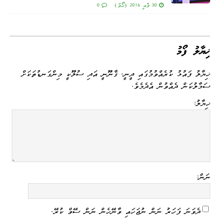
30 މެއި 2016 (ހޯމަ)
0
ޚިޔާލު ފޯމު
ޚިޔާލު ފައުޅު ކުރެއްވުމުގައި ދީނީ، ޤާނޫނީ އަދި ސުލޫކީ މިންގަނޑުތަކަށް
ސަމާލުކަން ދެއްވުން އެދެމެވެ.
ޚިޔާލު:
ނަން:
ދެވަނަ ފަހަރު ނަން ނުޖަހައި ވާނޭހެން ނަން ސޭވް ކުރޭ.