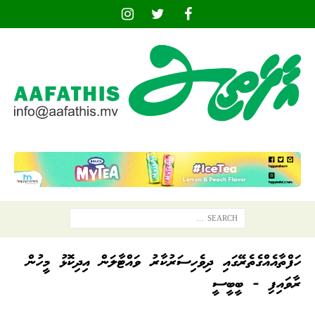
ހަފްތާއެއްގެތެރޭގައި ދިވެހިސަރުކާރު ވައްޓާލަން އިދިކޮޅު މީހުން
ރާވައިފި - ބީބީސީ