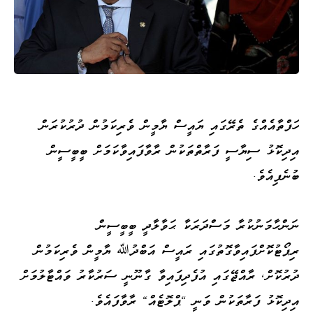
ހަފްތާއެއްގެ ތެރޭގައި ޔައީސް ޔާމީން ވެރިކަމުން ދުރުކުރަން
އިދިކޮޅު ސިޔާސީ ފަރާތްތަކުން ރާވާފައިވާކަމަށް ބީބީސީން
ބުނެފިއެވެ.
ނަންހާމަނުކުރާ މަސްދަރަކާ ޙަވާލާދީ ބީބީސީން
ރިޕޯޓުކޮށްފައިވާގޮތުގައި ރައީސް އަބްދުﷲ ޔާމީން ވެރިކަމުން
ދުރުކޮށް، ރާއްޖޭގައި އުފެދިފައިވާ ގާނޫނީ ސަރުކާރު ވައްޓާލުމަށް
އިދިކޮޅު ފަރާތަކުން ވަނީ "ޕްލޮޓެއް" ރާވާފައެވެ.