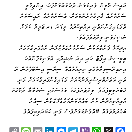
ރައީސް ޔާމީން ވެރިކަމުން ދުރުކުރުމަށްފަހު، އިންތިޤާލީ
ސަރުކާރެއް ޤާއިމުކުރުންކަމަށާ، އެސަރުކާރުގެ ރައީސަކަށް
ވެވަޑައިގަންނަވާނީ އިއްތިހާދުގެ ލީޑަރު ޑރ.ޖަމީލު ކަމަށް
ނަޝީދުވަނީ ވިދާޅުވެފައެވެ.
އިދިކޮޅު ފަރާތްތަކުން ސަރުކާރުވައްޓާލަން ރާވާފައިވާކަމަށް
ބީބީީސީން ރިޕޯޓް ކުރި އިރު ނަޝީދާއި އެމަނިކުފާނާއެކު
އިނގިރޭސިވިލާތުގައި ދިރިއުޅުއްވާ ސިޔާސީ އިސްބޭފުޅުން ރޭ
ވަނީ އަވަށްޓެރިސްރީލަންކާއަށް ވަޑައިގެންފައިވާކަމަށް ވަނީ
ޚަބަރުލިބިފައެވެ. މިދަތުރުފުޅުގެ މަޤުސަދަކީ ސަރުކާރާ ދެކޮޅަށް
އެއިއްތިޙާދުން ކުރާ ބައެއްކަންކަމާގުޅޭގޮތުން ސިއްރު
ބައްދަލުވުމެއް ބޭއްވުންކަމަށްވެސް ވަނީ ޚަބަރުލިބިފައެވެ.
C
M
E
Li
M
Te
Vi
W
X
Fa