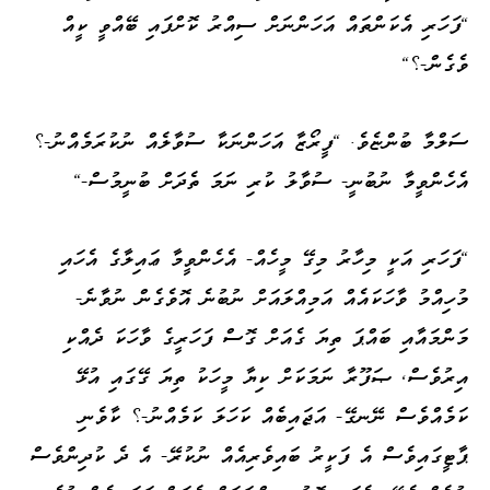
"ފަހަރި އެކަންތައް އަހަންނަށް ސިއްރު ކޮށްފައި ބޭއްވީ ކީއް
ވެގެން-؟"
ސަލްމާ ބުންޏެވެ. "ފީރޯޒާ އަހަންނަކާ ސުވާލެއް ނުކުރަމެއްނު-؟
އެހެންވީމާ ނުބުނީ- ސުވާލު ކުރި ނަމަ ތެދަށް ބުނީމުސް-"
"ފަހަރި އަކީ މިހާރު މިގޭ މީހެއް- އެހެންވީމާ ޢައިލާގެ އެހައި
މުހިއްމު ވާހަކައެއް އަމިއްލައަށް ނުބުނެ އޮވެގެން ނުވާނެ-
މަންމައާއި ބައްޕަ ތިޔަ ގެއަށް ގޮސް ފަހަރީގެ ވާހަކަ ދެއްކި
އިރުވެސް، ޞަފޫރާ ނަމަކަށް ކިޔާ މީހަކު ތިޔަ ގޭގައި އުޅޭ
ކަމެއްވެސް ނޭނގޭ- އަޖައިބެއް ކަހަލަ ކަމެއްނު-؟ ކާވެނި
ޕާޓީގައިވެސް އެ ފަކީރު ބައިވެރިއެއް ނުކުރޭ- އެ ދެ ކުދިންވެސް