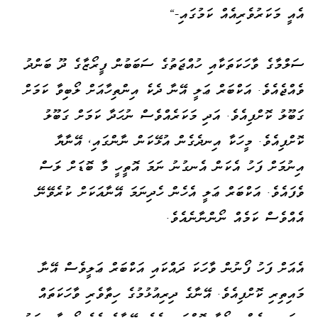
އެއީ މަކަރުވެރިއެއް ކަމުގައި-"
ސަލްމާގެ ވާހަކަތަކާއި ހުއްޖަތުގެ ސަބަބުން ފީރޯޒާގެ ދޫ ބަންދު
ވެއްޖެއެވެ. އަކްބަރް ޢަލީ އޭނާ ދެކެ އިންތިހާއަށް ލޯބިވާ ކަމަށް
ގަބޫލު ކޮށްފިއެވެ. އަދި މަކަރެއްވެސް ނުހަދާ ކަމަށް ގަބޫލު
ކޮށްފިއެވެ. މީހަކާ އިނދެގެން އުޅޭކަން ނާންގައި، އޭނާޔާ
އިނުމަށް ފަހު އެކަން އެނގުނު ނަމަ އޮތީހީ މާ ބޮޑަށް ލަސް
ވެފައެވެ. އަކްބަރް ޢަލީ އެހެން ހެދިނަމަ އޭނާއަކަށް ކުރެވޭނޭ
އެއްވެސް ކަމެއް ނޯންނާނެއެވެ.
އެއަށް ފަހު ފޯނުން ވާހަކަ ދައްކައި އަކްބަރް ޢަލީވެސް އޭނާ
މައިތިރި ކޮށްފިއެވެ. އޭނާގެ ދިރިއުޅުމުގެ ހިތާވެރި ވާހަކަތައް