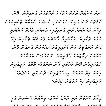
"ތިޔަ ކަންތައް ވަރަށް އަވަހަށް ދައްތައަށް އެނގިދާނެ- އޭނާ
ކޮލެޖަށް ދާން ގެއިން ނުކުންނަނީ ހެނދުނު ނުވައެއް ޖަހާއިރުކަން
މިހާރު އަހަންނަށް ވަނީ އެނގިފައި- އެނބުރި ގެއަށް އަންނަނީ
އެކެއް ޖަހާއިރު- އެހެންވީމާ މެންދުރު ފަހު ދޭއް ޖަހާއިރު މިގޭ
ފޯނު ރަނގަބީލު ވާން ފަށައިފިއްޔާ ދައްތައަށް އެނގެން ވާނެ
އަހަރެން ފީރޯޒާއަށް ގުޅަނީކަން- ކޮންމެވެސް ބަހަނާއެއް
ދައްކައިގެން އޭނާ ލައްވައި ފޯނު ނަންގުވާ- ލޮލުގެ ޒަރީޢާއިން
މިހާރު ހިތާ ހަމައަށް ހިނގައްޖައިން- ދެން އޮތީ ކަންފަތުގެ
ޒަރީޢާއިން ހިތާ ހަމައަށް ދިއުން-"
ފީރޯޒާ ކޮލެޖަށް ދަނީ އޭނާގެ ބައްޕަ، ޢިނާޔަތު ޙުސައިނާ އެކީ