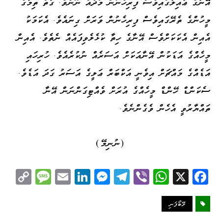
އޭނާގެ ޢާއިލާގައިވެސް ފިރިހެނުން މަދެއް ނޫނެވެ. ގާތް ތިމާގެ
މީހުންގެ ތެރޭގައިވެސް ފިރިހެނުން ވަރަށް ގިނައެވެ. އެކަމަކު
އެއިން އެކަކަށްވެސް އޭނާގެ ހިތާ ކުޅެލެވިފައެއް ނެތެވެ. އެއިން
މީހެއްގެ އަޑަކުން އޭނާއަކަށް އަސަރެއް ނުކުރެއެވެ. ހުރިހައި
އަޑެއްގެ މައްޗަށް އިވެނީ އަކްބަރް ޢަލީގެ އަސަރު ގަދަ އަޑެވެ.
ސެކަންޑް ހޭންޑް މީހެއްގެ އުރަށް ވެއްޓިގަންނަން އޭނާ
ތައްޔާރުވީ އެހެން ވެގެންނެވެ.
(ނުނިމޭ)
C
M
E
Li
M
Te
Vi
W
X
Fa
op
es
m
nk
es
le
be
ha
ce
y
sa
ail
ed
se
gr
r
ts
bo
ލޭބޯފަނި