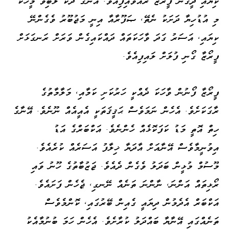
ކިޔައި ދީގެން ފީރޯޒާ ރޮއްވައިފިއެވެ. އޭނާގެ ދެކެ ލޯބިވާ މީހަކު
މި އުޑުހިޔާ ދަށަކު ނެތޭ، ޞަފޫރާއާ އިނީ މަޖުބޫރު ވެގެންނޭ
ކިޔައި، އަސަރު ގަދަ ވާހަކަތައް ދައްކައިގެން ވަރަށް ރަނގަޅަށް
ފީރޯޒާ ގޯނި ފުލަށް ލައިފިއެވެ.
ފީރޯޒާ ފޯނުން ވާހަކަ ދެއްކީ ހަރުކަށި ކަމާއި، މަލާމާތުގެ
ރާގަކަށެވެ. އެހެން ނަމަވެސް ޙަޤީޤަތަކީ އެއީއެއް ނޫނެވެ. އޭނާގެ
ހިތް އޮތީ މަޑު ކަފަކޮޅެއް ހެންނެވެ. އަކްބަރްގެ އަޑު
އިވުނީމާވެސް އޭނާއަށް އާދަޔާ ޚިލާފު އަސަރެއް ކުރެއެވެ.
މޫސުމް މުޅީން ބަދަލު ވެގެން ދެއެވެ. ޖަޒުބާތުގެ ހޫނު ވައި
ރޯޅިތައް އަންނަ، ނާންނަ ތަނެއް ނޭނގި، ޖެހެން ފަށައެވެ.
އަކްބަރް އެދެމުން ދިޔައީ ގެއިން ބޭރުގައި، ކޮންމެވެސް
ތަނެއްގައި އޭނާޔާ ބައްދަލު ކުރާށެވެ. އެހެން ހަމަ ބުނުމާއެކު