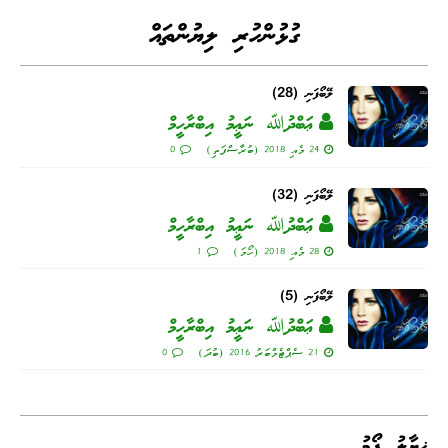
Li
ge
I
ng
a
A
ok
nk
n
er
m
pp
ގުޅުންހުރި ލިޔުންތައް
ލޭބޯފަނި (28)
ޢަބްދުﷲ ނަޢީމު އިބްރާހީމް
24 މެއި 2018 (ބުރާސްފަތި)
0
ލޭބޯފަނި (32)
ޢަބްދުﷲ ނަޢީމު އިބްރާހީމް
28 މެއި 2018 (ހޯމަ)
1
ލޭބޯފަނި (5)
ޢަބްދުﷲ ނަޢީމު އިބްރާހީމް
21 ސެޕްޓެމްބަރު 2016 (ބުދަ)
0
ޚިޔާލު ފޯމު