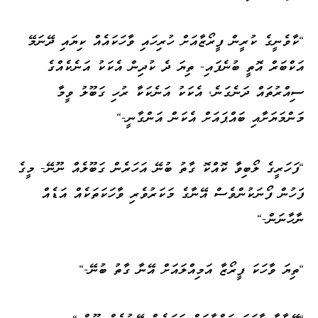
"ކާވެނީގެ ކުރީން ފީރޯޒާއަށް ހުރިހައި ވާހަކައެއް ކިޔައި ދޭނަމޭ
އަކްބަރް އޮތީ ބުނެފައި- ތިޔަ ދެ ކުދިން އެކަކު އަނެކެއްގެ
ސިއްރުތައް ދަނެގަނެ، އެކަކު އަނެކަކާ ރުހި ގަބޫލު ވީމާ
މަންމަޔަށާއި ބައްޕައަށް އެކަން އަންގާނީ-"
"ފަހަރީގެ ލޯބިވާ ކޮއްކޮ ގާތު ބުނޭ އަހަރެން ގަބޫލެއް ނޫނޭ- މީގެ
ފަހުން ފޯނަކުންވެސް އޭނާގެ މަކަރުވެރި ވާހަކަތަކެއް އަޑެއް
ނާހާނަން-"
"ތިޔަ ވާހަކަ ފީރޯޒާ އަމިއްލައަށް އޭނާ ގާތު ބުނޭ-"