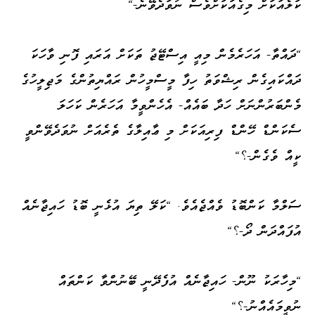
ކަލެއަކަށް މިގެއަކަށްވެސް ނުވަދެވޭނެ-"
"ދައްތާ- އަހަރެމެން މިއީ އިސްޓޭޖު ތަކަށް އަރައި ފޮނި ވާހަކަ
ދައްކައިގެން ރިޝްވަތު ހިފާ މީސްމީހުން ރައްޔިތުންގެ މަޖިލީހުގެ
މެންބަރުންނަށް ހަދާ ބައެއް- އެހެންވީމާ އަހަރެން ކަހަލަ
ސެކަންޑް ހޭންޑް ފިރިއަކަށް މި ޢާއިލާގެ ތެރެއަށް ނުވަދެވޭންވީ
ކީއް ވެގެން-؟"
ސަލްމާ ކަންބޮޑު ވެއްޖެއެވެ. "ކަލޭ ތިޔަ އުޅެނީ ބޮޑު ހައިޖާނެއް
އުފައްދަން ދޯ-؟"
"މިހާރަކު ނޫން- ހައިޖާނެއް އުފެދޭނީ ބޭނުންވާ ކަންތައް
ނުވީމައެއްނު-؟"