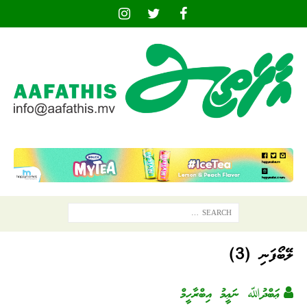
ލޭބޯފަނި (3)
ޢަބްދުﷲ ނަޢީމު އިބްރާހީމް