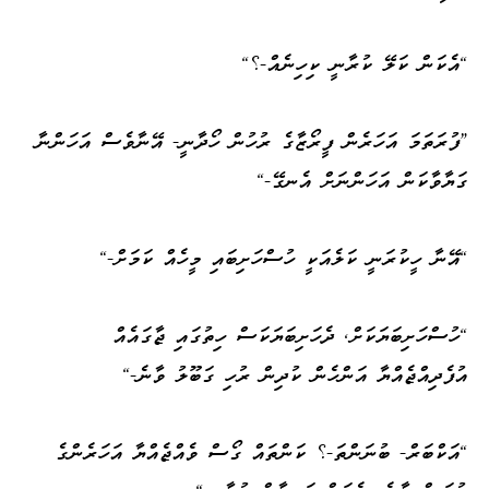
"އެކަން ކަލޭ ކުރާނީ ކިހިނެއް-؟"
'ފުރަތަމަ އަހަރެން ފީރޯޒާގެ ރުހުން ހޯދާނީ- އޭނާވެސް އަހަންނާ
ގަޔާވާކަން އަހަންނަށް އެނގޭ-"
"އޭނާ ހީކުރަނީ ކަލެއަކީ ހުސްހަށިބައި މީހެއް ކަމަށް-"
"ހުސްހަށިބަޔަކަށް، ދެހަށިބަޔަކަސް ހިތުގައި ޖާގައެއް
އުފެދިއްޖެއްޔާ އަންހެން ކުދިން ރުހި ގަބޫލު ވާނެ-"
"އަކްބަރް- ބުނަންތަ-؟ ކަންތައް ގޯސް ވެއްޖެއްޔާ އަހަރެންގެ