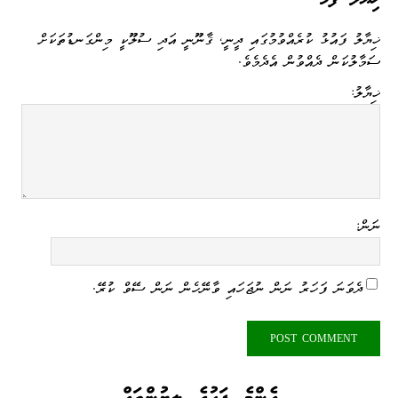
ޚިޔާލު ފައުޅު ކުރެއްވުމުގައި ދީނީ، ޤާނޫނީ އަދި ސުލޫކީ މިންގަނޑުތަކަށް
ސަމާލުކަން ދެއްވުން އެދެމެވެ.
ޚިޔާލު:
ނަން:
ދެވަނަ ފަހަރު ނަން ނުޖަހައި ވާނޭހެން ނަން ސޭވް ކުރޭ.