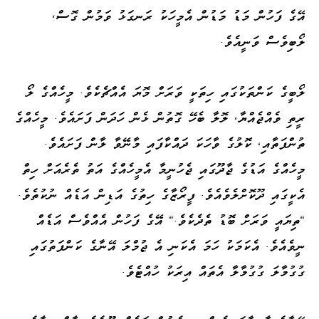
އޭގެ ފަހުން މަޑު މަޑުން އެމީހަކު ރަނގަޅު ވަމުން ގޮސް،
ލޯބިވެސް ވަނީއެވެ.
ލޯބީގެ ކަންތަކުގައި ހިތަކީ ވަރަށް މޮޔަ އެއްޗެކެވެ. މީހެއްގެ ލޯ
ރީތި ވެއްޖެއްޔާ، ލޮލާ ބެހޭ ގޮތުން ޅެން ހަދަން ފަށައެވެ. މީހެއްގެ
ތުންފަތާއި، ކޮލުގެ ވާހަކަ ދައްކާފައި މާނޭވާ ލާން ފަށައެވެ.
މީހެއްގެ އަޑުގެ ޖާދޫގައި ޖެހުނީމާ އެމީހެއްގެ އަތު ތެރެއަށް ހިތް
އެކީގައި ދޫކޮށްލެވެއެވެ. ފީރޯޒާގެ ހިތުގެ އަޑިން އަޑެއް ނުކުތެވެ.
"ތިޔައީ ވަރަށް ބޮޑު ތެދެކެވެ." އޭގެ ފަހުން އެއްވެސް އަޑެއް
ނީވެއެވެ. އެކަމަކު ހަމަ އެކަނި އެ ޖުމްލަ އޭނާގެ ކަންފަތުގައި
ގުގުމާލަ ގުގުމާލާ އެތައް އިރަކު ހުއްޓެވެ.