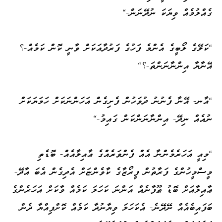
ގެއްލުމެއް ވިޔަކަ ނުދޭނަން-"
"ކަލޭގެ ލޯބީގެ އެންމެ ފަހުގެ ފަރުދާއަކަށް ވާނީ ކޮން ކަމެއް-؟
އޭނާޔާ އިންނާނަންތަ-؟"
"އާނ- އޭނާ ފެނުނު ދުވަހުން ފެށިގެން އަހަންނަކަށް ހަމަޔަކަށް
ނުއެއް ނިދޭ- އިންނާނަންކަން ގައިމު-"
"މިއީ އަހަރެމެންނާ އެއް ފެންވަރެއްގެ ޢާއިލާއެއް- ބޮޑެތި
މީސްމީހުންގެ ފަރާތުން ފީރޯޒާގެ ކާވެންޏަށް އެދިގެން އެބަ އާދޭ-
ޢާއިލާއަށް ބޮޑު ޠޫފާނެއް އަންނަ ކަހަލަ ކަމެއް ވާކަށް އަހަރެންގެ
ބަފައިބެއެއް ނޭދޭނެ- އެކަހަލަ ވިޔާނުދާ ކަމެއް ކޮށްފިއްޔާ ދެން