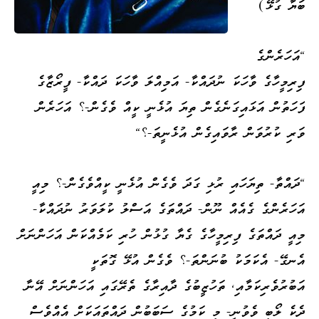
ބަޔާ ގުޅޭ)
"އަހަރެންގެ
ފިރިމީހާގެ ވާހަކަ ނުދައްކާ- އަމިއްލަ ވާހަކަ ދައްކާ- ފީރޯޒާގެ
ފަހަތުން އަޅައިގަނެގެން ތިޔަ އުޅެނީ ކީއް ވެގެން-؟ އަހަރެން
ވަރި ކުރުވަން ރާވައިގެން އުޅެނީތަ-؟"
"ދައްތާ- ތިޔަހައި ރުޅި ގަދަ ވެގެން އުޅެނީ ކީއްވެގެން-؟ މިއީ
އަހަރެންގެ ގެއެއް ނޫން- ދައްތަގެ އަސްލު ކުލަވަރު ނުދައްކާ-
މިއީ ދައްތަގެ ފިރިމީހާގެ ގެޔާ ގުޅުން ހުރި ކަމެއްކަން އަހަންނަށް
އެނގޭ- އެކަމަކު ބުނަންތަ-؟ ވެގެން އުޅޭ ގޮތަކީ
އަބުރުވެރިކަމާއި، ތަހުޒީބުގެ ދާއިރާގެ ތެރޭގައި އަހަންނަށް އޭނާ
ދެކެ ލޯބި ވެވުނީ- މި ކަމުގެ ސަބަބުން ދައްތައަކަށް އެއްވެސް