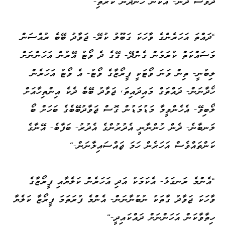
ދުވަސް ދާނެ- އެކަން ހަނދާން ކުރާތި-"
"ދައްތަ އަހަރެންގެ ވާހަކަ ގަބޫލު ކުރޭ- ޖަވާދު ބޭބެ ރުއްސަން
މަސައްކަތް ކުރަމުން ގެންދޭ- ގޭގެ ދެ ވޯޓު އޭރުން އަހަންނަށް
ލިބުނީ- ތިން ވަނަ ވޯޓަކީ ފީރޯޒާގެ ވޯޓު- އެ ވޯޓު އަހަރެން
ހޯދާނަން- ދައްތަގް މައިދައިތަ، ޖަވާދު ބޭބެ ދެކެ އިންތިހާއަށް
ލޯބިވޭ- އެހެންވީމާ މަޑުމަޑުން ގޮސް ޖަވާދުބޭބެގެ ބަހަށް ބޯ
ލަނބާނެ- ދެން ހުންނާނީ އެދުރުންގެ އެދުރު- ބަފާބެ- އޭނާގެ
ކަންތައްވެސް އަހަރެން ހަމަ ޖައްސައިލާނަން-"
"އެންމެ ރަނގަޅު- އެކަމަކު އަދި އަހަރެން ކަލެޔާއި ފީރޯޒާގެ
ވާހަކަ ޖަވާދު ގާތަކު ނުބުނާނަން- އެންމެ ފުރަތަމަ ފީރޯޒާ ކަލެޔާ
ހިތާވާކަން އަހަންނަށް ދައްކައިދީ-"