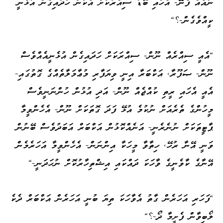
ނުއެއް ފެނޭ- އެހައި ބޮޑު ސިއްރަކަށް އެކަން ހަދައިގެން އުޅެނީ
ކީއްވެގެން-؟"
"އެއީ ސިއްރެއް ނޫން- ސިއްރަކަށް ހަދައިގެން އުޅެނީއެއްވެސް
ނޫން- ޞަފޫރާ، އަކްބަރާ އިނީ ވިޔަފާރި މުޢާމަލާތެއްގެ ގޮތުގައި-
އެއީ އެހައި ރީތި ކުއްޖެއް ނޫން- އަދި އުޅުން ހުންނަނީވެސް
މީހުންގެ ތެރެއަށް ނުކުމެ އުޅޭ ފަދަ ގޮތަކަށް ނޫން- އެހެންވީމާ
ޕާޓީތަކަށް ނުނެރެނީ- އަނެއްކޮޅުން އަކްބަރް އަބަދުވެސް ބޭނުން
ވަނީ އޭނާ ރުހޭ، ހިތާވާ މީހަކާ އިންނަން- އެހެންވީމާ އަހަރެމެން
އޭނާގެ ކާވެނީގެ ވާހަކަ ދައްކައި އިޝްތިހާރުކޮށް ނުހަދަނީ-"
"ފަހަރި އަހަރެން ގާތު އެވާހަކަ ތިޔަ ބުނީ އަހަރެން އަކްބަރް ދެކެ
ލޯބިވާން ފެށީމާ ދޯ-؟"