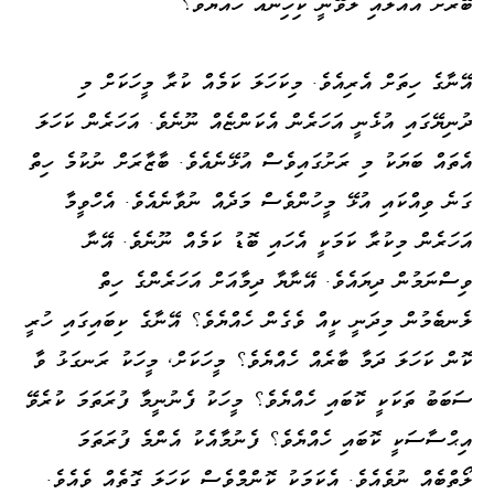
ބޭރަށް އެއްލައި ލެވޭނީ ކިހިނެއް ހެއްޔެވެ؟
އޭނާގެ ހިތަށް އެރިއެވެ. މިކަހަލަ ކަމެއް ކުރާ މީހަކަށް މި
ދުނިޔޭގައި އުޅެނީ އަހަރެން އެކަންޏެއް ނޫނެވެ. އަހަރެން ކަހަލަ
އެތައް ބަޔަކު މި ރަށުގައިވެސް އުޅޭނެއެވެ. ބާޒާރަށް ނުކުމެ ހިތް
ގަނެ ވިއްކައި އުޅޭ މީހުންވެސް މަދެއް ނުވާނެއެވެ. އެހްވީމާ
އަހަރެން މިކުރާ ކަމަކީ އެހައި ބޮޑު ކަމެއް ނޫނެވެ. އޭނާ
ވިސްނަމުން ދިޔައެވެ. އޭނާޔާ ދިމާއަށް އަހަރެންގެ ހިތް
ލެނބެމުން މިދަނީ ކީއް ވެގެން ހެއްޔެވެ؟ އޭނާގެ ކިބައިގައި ހުރީ
ކޮން ކަހަލަ ދަމާ ބާރެއް ހެއްޔެވެ؟ މީހަކަށް، މީހަކު ރަނގަޅު ވާ
ސަބަބު ތަކަކީ ކޮބައި ހެއްޔެވެ؟ މީހަކު ފެނުނީމާ ފުރަތަމަ ކުރެވޭ
އިޙްސާސަކީ ކޮބައި ހެއްޔެވެ؟ ފެނުމާއެކު އެންމެ ފުރަތަމަ
ލޯތްބެއް ނުވެއެވެ. އެކަމަކު ކޮންމްވެސް ކަހަލަ ގޮތެއް ވެއެވެ.