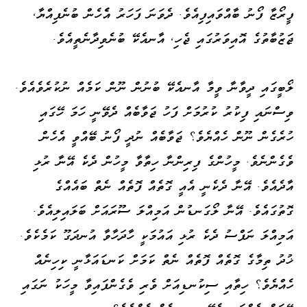
ފީރޯޒާ ފޯނު ބާއްވައިފިއެވެ. ދެވަނަ ފަހަރު އެެހެން ބުނެފިއްޔާ،
ޖަޒުބާތުގެ އޮއިވަރުގައި ޖެހި، އާނއެކޭ ބުނެވިދާނެތީއެވެ.
ލޯބީގައި ދީވާނާ ވީމާ އާނއެކޭ ބުނުން ނޫން ކަމެއް ނުކުރެވެއެވެ.
ވިސްނައި ފިކުރު ކުރުމަށް ފަހު ޖަވާބެއް ދެވޭނީ ހަމަ ހޭގައި
ހުރެގެން ނޫން ހެއްޔެވެ؟ ޖަވާބެއް ނުދީ ފޯނު ބޭއްވީ އެހެން
ވެގެންނެވެ. މީހުންގެ ފިރިންނާ ހިތާވާ މީހުން ދެކެ އޭނާ ރުޅި
އާދެއެވެ. އޭނާ ދެކެނީ އެއީ ގޮތެއް ފޮތެއް ނެތް ބައެއްގެ
ގޮތުގައެވެ. އޭނާ ލޯގަނޑުން އަމިއްލަ ސޫރައަށް ބަލައިލިއެވެ.
އަމިއްލަ ނަފްސު ދެކެ ރުޅި އައުމަކީ ހާދަހާވާ އުނދަގޫ ކަމެކެވެ.
ޚުދު ތިމާގެ ގޮތެއް ފޮތެއް ނެތް ކަމަށް ކަނޑައަޅާނީ ކިހިނެއް
ހެއްޔެވެ؟ ހިތާއި ސިކުނޑިއަށް ވެރި ވެގެންފައިވާ މީހަކު ނަގައި