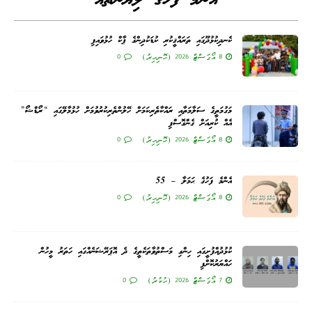
އެންމެ ފަހުގެ ލިޔުންތައް
ކެނދިކުޅުދޫގައި ތަރައްޤީކުރި ކުޑަކުދިންގެ ޕާކް ހުޅުވައިފި
8 އޯގަސްޓް 2026 (ހޮނިހިރު)
0
މަގުމަތީގެ ސަލާމަތާއި ރައްކާތެރިކަމަށް ހޭލުންތެރިކުރުވުމަށް ހުޅުމާލޭގައި “ރޯޑްޝޯ”
އެއް ކުރިއަށް ގެންގޮސްފި
8 އޯގަސްޓް 2026 (ހޮނިހިރު)
0
އެންމެ ފަހުގެ ޙަމަލާ – 55
8 އޯގަސްޓް 2026 (ހޮނިހިރު)
0
ކުޅުދުއްފުށީގައި ހިންގި މަސްތުވާތަކެތީގެ ދެ އޮޕަރޭޝަނެއްގައި ހަތަރު މީހުން
ހައްޔަރުކޮށްފި
7 އޯގަސްޓް 2026 (ހުކުރު)
0