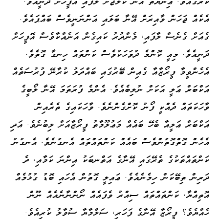
ކާރުގައެވެ. ޢިނާޔަތު އޭނާ ކޮލެޖަށް ލާފައި އޮފީހަށް ދަނީއެވެ.
އެކެއް ޖަހަން ވާއިރަށް އޭނާ ބަލައި އަންނަނީވެސް ބައްޕައެވެ.
ގެއަށް ގެނެސް ލާފައި، މެންދުރު ކައިގެން އަނެއްކާވެސް އޮފީހަށް
ދަނީއެވެ. މިއީ ކޮންމެ ދުވަހަކުވެސް ކަންތައް ހިނގާ ގޮތެވެ.
އެހެންވީމާ ފީރޯޒާއާ ގެއިން ބޭރުގައި ބައްދަލު ކުރާނޭ ފުރުސަތެއް
އަކްބަރް ޢަލީ އަކަށް ނުލިބެއެވެ. އެންމެ ފުރަތަމަ އޭނާ ލޯބީގެ
ވާހަކަތައް ދެއްކީ ފޯނު ކޮށްގެންނެވެ. ވާހަކައިގެ ތެރެއިން
އަކްބަރް ޢަލީއާ ބެހޭ ބައެއް މަޢުލޫމާތު ފީރޯޒާއަށް ލިބުނެވެ. އަދި
އެހެން ގޮތްގޮތުންވެސް ބައެއް ކަންތައްތައް އެނގުނެވެ. އެނގުނު
ކަންތައްތަކުގެ ތެރޭގައި އޭނާގެ އަތްނބަކު އިންނަ ކަމާއި، ދެ
ދަރިން ތިބޭކަން ހިމެނެއެވެ. ޢައިލީ ގޮތުން އެހައި ބޮޑު ގުޅުމެއް
އޮތިއްޔާ، ކަންތައްތައް ސިއްރު ވެފައެއް ނޯންނާނެއެއް ނޫން
ހެއްޔެވެ؟ ފީރޯޒާ އޭނާގެ ފަހަރި، ސަލްމާޔާ ސުވާލު ކުރިއެވެ.