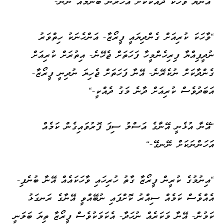
"އޭނާޔާ ވާހަކަ ދައްކާކަށް އަހަރެން ބޭނުމެއް ނޫން-"
"ވާހަކަ ކުރިއަށް ގެންދިޔައީ ފީރޯޒާ- އަންހެނަކު ހިތްވަރު
ނުދީފިއްޔާ ފިރިހެންމީހާ ފަހަތަށް ޖެހޭނެ- އިތުރަށް ކުރިއަށް
ގެންދާކަށް ނުކެރޭނެ- އޭނާ ފަހަތަށް ޖެހިޔަ ނުދިނީ ފީރޯޒާ-
އަބަދުވެސް ކުރިއަށް ދާނެ މަގު ދެއްކީ-"
"އޭނާ އުޅެނީ އޭނާގެ އަސްލު ސިފަ ފޮރުވައިގެން ކަމެއް
އަހަންނަކަށް ނޭނގޭ-"
"އިނުމުގެ ކުރީން ފީރޯޒާ ގާތު ހުރިހައި ވާހަކައެއް އޭނާ ބުނެފި-
އެއްވެސް ކަމެއް ސިއްރު ކޮށްފައި ނުބޭއްވީ އޭނާގެ ރަނގަޅު
ކަމުން- އޭނާ މަކަރެއް ނުހަދާ- އެކަމަކުވެސް ފީރޯޒާ ތިޔަ ބަލަނީ