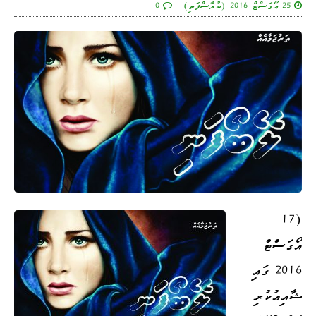
25 އޯގަސްޓް 2016 (ބުރާސްފަތި)
0
(17
އޯގަސްޓް
2016 ގައި
ޝާއިޢުކުރި