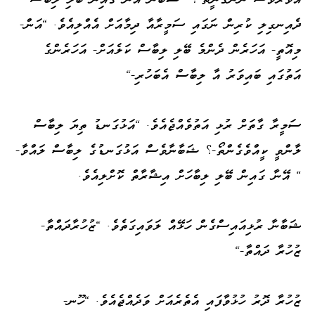
ދެއިނގިލި ކުރިން ނަގައި ސަމީރާއާ ދިމާއަށް އެއްލިއެވެ. "އަން-
މިއޮތީ- އަހަރެން ދެންމެ ބޭލި ލިބާސް ކަލެއަށް- އަހަރެންގެ
އަތުގައި ބައިވަރު އާ ލިބާސް އެބަހުރި-"
ސަމީރާ ގާތަށް ރުޅި އަތުވެއްޖެއެވެ. "އަޅުގަނޑު ތިޔަ ލިބާސް
ލާންވީ ކީއްވެގެންތޯ-؟ ޝަބާނާވެސް އަޅުގަނޑުގެ ލިބާސް ލައްވާ-
" އޭނާ ގައިން ބޭލި ލިބާހަށް އިޝާރާތް ކޮށްލިއެވެ.
ޝަބާނާ ރުޅިއައިސްގެން ހަޅޭއް ލަވައިގަތެވެ. "ޒުހުރާދައްތާ-
ޒުހުރާ ދައްތާ-"
ޒުހުރާ ދޮރު ހުޅުވާފައި އެތެރެއަށް ވަދެއްޖެއެވެ. "ހޫނ-