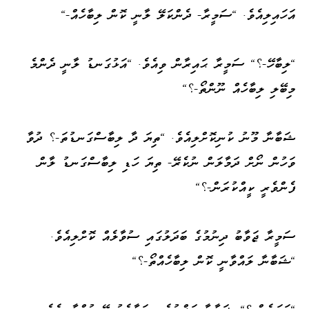
އަހައިލިއެވެ. "ސަމީރާ- ދެންކަލޭ ލާނީ ކޮން ލިބާހެއް-"
"ލިބާހޭ-؟" ސަމީރާ ޙައިރާން ވިއެވެ. "އަޅުގަނޑު ލާނީ ދެންމެ
މިބޭލި ލިބާހެއް ނޫންތޯ-؟"
ޝަބާނާ މޫނު ކުނިކޮށްލިއެވެ. "ތިޔަ ދާ ލިބާސްގަނޑުތަ-؟ ދުވާ
ވަހުން ނޯށް ދަމާލަން ނުކެރޭ- ތިޔަ ހަޑި ލިބާސްގަނޑު ލާން
ފެންވެރީ ކީއްކުރަން-؟"
ސަމީރާ ޖަވާބު ދިނުމުގެ ބަދަލުގައި ސުވާލެއް ކޮށްލިއެވެ.
"ޝަބާނާ ލައްވާނީ ކޮން ލިބާހެއްތޯ-؟"