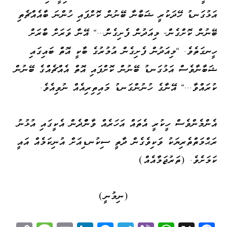
އަޅުގަނޑު ހޭދަކުރީ ޝަބާނާ ބޭނުން ކޮށްފައި ހުންނަ ބާއެއްޗެތި
ބޭނުން ކޮށްގެން- މިއަދުން ފެށިގެން..." އޭނާ ވަރަށް ބާރަށް
ހީނގަތެވެ. "މިއަދުން ފެށިގެން އުމުރުގެ ބާކީ އޮތް ބައިގައި
ޝަބާނާވެސް އަޅުގަނޑު ބޭނުން ކޮށްފައި އޮތް އެއްޗެއްގެ ބޭނުން
ކުރައްވާ..." އޭނާގެ ހުނުންގަނޑު މައިތިރިއެއް ނުވިއެވެ.
އެންމެންވެސް ހީކުރީ އެތައް އަހަރެއް ވާންްދެން އެކީގައި އުޅުނު
ރަޙްމަތްތެރިޔަކު ވަކިވެގެން ދާތީ ސިކުނޑިއަށް އުނިކަމެއް އައީ
ކަމަށެވެ. (ތަރުޖަމާއެއް)
(ނިމުނީ)