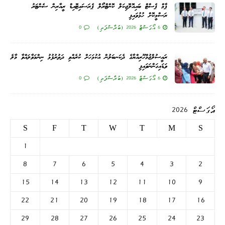
ޕާމް ޕެސްޓް ބައިއޮލޮޖިކަލް ކޮންޓްރޯލް ޕެރަސައިޓޮއިޑް ރީއާރިން ސެންޓަރު
ރަސްމީކޮށް ހުޅުވައިފި
6 އޯގަސްޓް 2026 (ބުރާސްފަތި)
0
ރައީސުލްޖުމްހޫރިއްޔާގެ ދެކަނބަލުން އުކުޅަހަށް ކުރެއްވި ދަތުރުފުޅު ނިންމަވާލައްވާ މާލެ
ވަޑައިގަންނަވައިފި
6 އޯގަސްޓް 2026 (ބުރާސްފަތި)
0
އޯގަސްޓް 2026
S
F
T
W
T
M
S
1
8
7
6
5
4
3
2
15
14
13
12
11
10
9
22
21
20
19
18
17
16
29
28
27
26
25
24
23