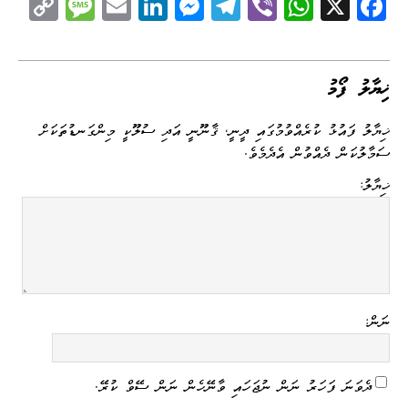
C
M
E
Li
M
Te
Vi
W
X
Fa
op
es
m
nk
es
le
be
ha
ce
y
sa
ail
ed
se
gr
r
ts
bo
Li
ge
I
ng
a
A
ok
ޚިޔާލު ފޯމު
nk
n
er
m
pp
ޚިޔާލު ފައުޅު ކުރެއްވުމުގައި ދީނީ، ޤާނޫނީ އަދި ސުލޫކީ މިންގަނޑުތަކަށް
ސަމާލުކަން ދެއްވުން އެދެމެވެ.
ޚިޔާލު:
ނަން:
ދެވަނަ ފަހަރު ނަން ނުޖަހައި ވާނޭހެން ނަން ސޭވް ކުރޭ.