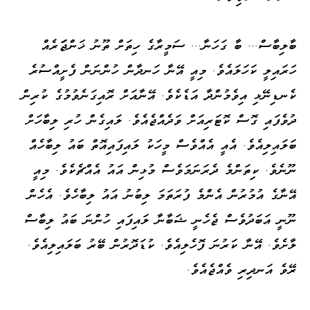
ބާލިބާސް... ބާ ގަހަނާ... ސަމީރާގެ ހިތަށް ތޫނު ޚަންޖަަރެއް
ހަރައިލީ ކަހަލައެވެ. މިއީ އޭނާ ހަނދާން ހުންނަން ފެށީއްސުރެ
ކެނޑިނޭޅި އިވެމުންދާ އަޑެކެވެ. އޭނާއަށް ރޮއިގަނެވުމުގެ ކުރިން
ދުވެފައި ގޮސް ކޮޓަރިއަށް ވަދެއްޖެއެވެ. ލައިގެން ހުރި ލިބާހަށް
ބަލައިލިއެވެ. އެއީ އެއްވެސް މީހަކު ލައިފައިއޮތް ބައު ލިބާހެއް
ނޫނެވެ. ކިތަންމެ ދެރަނަމަވެސް މުޅިން އައު އެއްޗެކެވެ. މިއީ
އޭނާގެ އުމުރުން އެންމެ ފުރަތަމަ ލިބުނު އައު ލިބާހެވެ. އެހެން
ނޫނީ އަބަދުވެސް ޖެހެނީ ޝަބާނާ ލައިފައި ހުންނަ ބައު ލިބާސް
ލާށެވެ. އޭނާ ކަރުނަ ފޮހެލިއެވެ. ކުޑަދޮރުން ބޭރު ބަލައިލިއެވެ.
ރޭވެ އަނދިރި ވެއްޖެއެވެ.