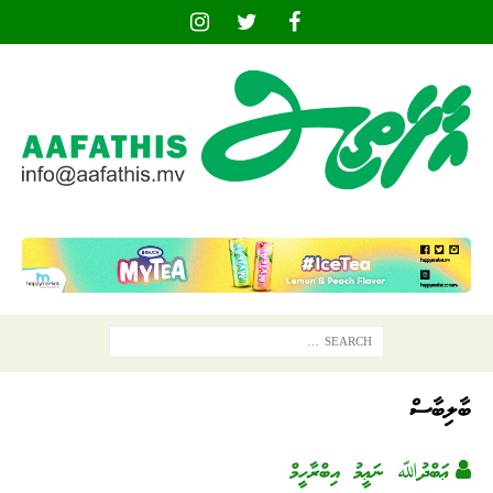
ބާލިބާސް
ޢަބްދުﷲ ނަޢީމު އިބްރާހީމް