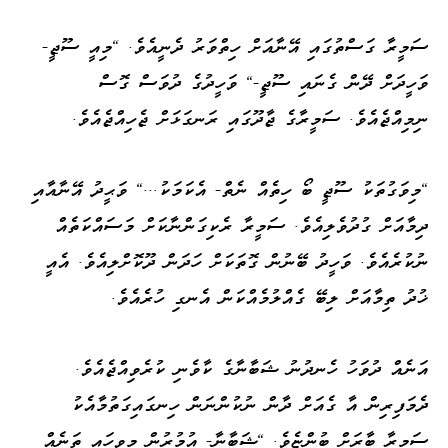
ސަމީރާ ގަސްތުގައި އޭނާއަށް ހިތްވަރު ދެނީއެވެ. "މިއީ ސޫޖީ-
ވަހީދަށް ދޭން ގެނައި ސޫޖީ-" ވަހީދުގެ ދުވަސް ގޮސް
ނިމިއްޖެއެވެ. ސަމީރާގެ ޖާދޫގައި ރަނގަޅަށް ޖެހިއްޖެއެވެ.
"މިވަގުތަކު ސޫޖީ ބޯ ހިތެއް ނެތް- އެކަމަކު..." ވަޙީދު އޭނާއާއި
ދިމާއަށް ގުދުވެލިއެވެ. ސަމީރާ ރެކިގަންނާކަށް މަސައްކަތެއް
ނުކުރެއެވެ. ވަހީދު ބޭނުން ގޮތަކަށް ހަދަން ދޫކޮށްލިއެވެ. އެއީ
ޚުދު ތިމާއަށް ލިބޭ ގެއްލުމެއްކަން އެނގި ހުރެއެވެ.
އަނެއް ދުވަހު ހެނދުނު ޝަބާނާގެ ކާވެނި ކުރެވިއްޖެއެވެ.
ދެމަފިރިން އާ ގެއަށް ދާން ނުކުންނަން ހިނގައިގަތުމާއެކު
ސަމީރާ ބާރަށް ބުންޏެވެ. "ޝަބާނާ- އުމުރުން މިވީހައި ތަނެއް