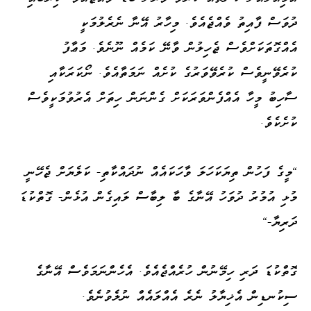
ދުވަސް ފާއިތު ވެއްޖެއެވެ. މިހާރު އޭނާ ނެރެލުމަކީ
އެއްގޮތަކަށްވެސް ޖެހިލުން ވާނޭ ކަމެއް ނޫނެވެ. މަޢާފު
ކުރެވޭނީވެސް ކުރެވޭވަރުގެ ކުށެއް ނަމަތާއެވެ. ނޯކަރަކާއި
ސާހިބު މީހާ އެއްފެންވަރަކަށް ގެންނަން ހިތަށް އެރުވުމަކީވެސް
ކުށެކެވެ.
"މީގެ ފަހުން ތިޔަކަހަލަ ވާހަކައެއް ނުދައްކާތި- ކަލެޔަށް ޖެހޭނީ
މުޅި އުމުރު ދުވަހު އޭނާގެ ބާ ލިބާސް ލައިގެން އުޅެން- ގޮތްކުޑަ
ދަރިޔާ-"
ގޮތްކުޑަ ދަރި ހިމޭނުން ހުރެއްޖެއެވެ. އެހެންނަމަވެސް އޭނާގެ
ސިކުނޑިން އެޚިޔާލު ނެރެ އެއްލައެއް ނުލެވުނެވެ.