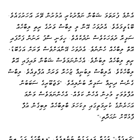
އެންމެ ފުރަތަމަ ޝަބާނާ ނަމާދުކުރީ އުމުރުން ތޭރަ އަަހަރުގައެވެ.
ބޮޑުވީމައެވެ. އެދުވަހު އޭނާ ލީ ލިބާސް ވަރުގެ ރީތި ލިބާހެއް
ސަމީރާ ދުވަހަކުވެސް ނުދެކެއެވެ. ހީވަނީ ސާފު ރަނުން ފަހާފައި
އޮތް ލިބާހެއް ހެންނެވެ. އެދުވަހު އޭނާއަށްވެސް ވަަރަށް އަގުބޮޑު،
ރީތި ލިބާހެއް ލިބުނެެވެ. އެހެންނަމަވެސް ޝަބާނާ ލައިފައި އޮތް
ލިބާހެކެވެ. އެލިބާސް ލިބުނީމާ ޒުހުރާ ވަރަށް އުފާވިއެވެ. ލިބާސް
ގެނެސް ދިނީމާ ސަމީރާ ބުނެލިއެވެ. "މަޖުބޫރީގެ ސަބަބުން
އުފާވުމަކީ މުޅިން އެހެން ކަމެއް- އެހެންނަމަވެސް މަންމަ
އަހަރެންގެ ކުރިމަތީގައި މިކަހަލަ ބާލިބާހެއް ލިބިގެން އުފާ
ފާޅުކޮށް ނުހަދާތި-"
"ދަރިފުޅާ-" ޒުހުރާ ވައިއަޑުން ބުނެލިއެވެ. "މިލިބާހުގެ އަގު ތިން