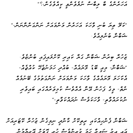
އަހަރެންގެ ބާ ލިބާސް ނުލެވެންވީ ކީއްވެގެން-؟"
"ކަލޭ ތިޔަ ބުނި ވާހަކަ އަހަރެން މަންމައަށް ނަންގަންނާނަން-"
ޝަބާނާ ބުނެލިއެވެ.
ޒުހުރާ ބިރުން ޝަބާނާ ގަޔާ ކައިރި ކޮށްލައިފައި ބުންޏެވެ.
"ޝަބާނާ- މިއީ ބޮޑު މޮޔައެއް- ބުއްދި ހަމަނުޖެހޭ ކުއްޖެއް-
އެކަަހަލަ މޮޔައެއްގެ ވާހަކަ މަންމައަށް ނަންގަތުމުގެ ބޭނުމެއް
ނެތް- މީގެ ފަހުން އޭނާ އެއްވެސް ކުޅިވަރެއްގައި ބައިވެރި
ނުުކުރައްވާތި- ވާހަކަވެސް ނުދައްކަވާތި-"
ޝަބާނާ ފެންހިއްކައި ރީތިކޮށް ކާންދީ ނިމިގެން ޒުހުރާ ކޮޓަރިއަށް
އައި އިރު ސަމީރާ ހަމަ ކުރިންވެސް ހުރި ގޮތަށް އޮރިޔާމުން