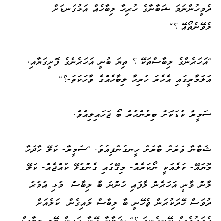
ދެމީހުންނަމަ ޝަބާނާގެ ހުރިހާ ލިބާހެއް އަޅުގަނޑަށް
ލެވޭނެތޯއޭ-؟"
"އަހަރެންގެ ލިބާސްތަކޭ-؟ ތިޔަ ބުނީ އަހަރެންގެ ފޮށީގަޔާއި،
އަލަމާރީގައި އެހެރަ ހުރިހާ ލިބާހެއްގެ ވާހަކަތަ-؟"
ސަމީރާ ކުޑަކޮށް ބިރުންހުރެ ބޯ ޖަހައިލިއެވެ.
ޝަބާނާ ވަރަށް ބާރަށް ހީނގެންފިއެވެ. "ސަމީރާ- ކަލޭ ހާދަހާ
މޮޔައޭ- ކަލެއަކީ ނޯކަރެއް- މިގޭގައި ގެންގުޅޭ ކުއްޖެއް- ކަލޭ
ލާން ވާނީ އަހަރެން ލާފައި ހުންނަ ބާ ލިބާސް- މުޅި އުމުރު
ދުވަސް ހޭދަކުރަން ޖެހޭނީ ބާ ލިބާސް ލައިގެން- ކަލެއަށް
އެވަރުވެސް ނޭނގެނީތަ-؟" ޝަބާނާ އޭނާ ގައިން ބޭލި ލިބާސް