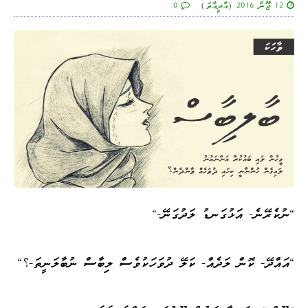
12 ޖޫން 2016 (އާދީއްތަ)
0
"ނުކެރޭނެ- އަޅުގަނޑު ލަދުގަނޭ-"
"އައްދޭ- ކޮން ލަދެއް- ކަލޭ ދުވަހަކުވެސް ލިބާސް ނުބާލަނީތަ-؟"