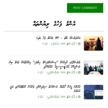
އެންމެ ފަހުގެ ލިޔުންތައް
އަންދަލުސްގެ ބާޒު – 89 (އެންމެ ފަހު ބައި)
7 އޯގަސްޓް 2026 (ހުކުރު)
0
ތުލުސްދޫގައި ގާއިމުކުރާ "އިސްރަށްވެހިންގެ ހިޔާވަހި" އިމާރާތްކުރާ ތަނުގެ ބިން
ރަސްމީކޮށް އެމް.ޓީ.ސީ.ސީއާ ހަވާލުކޮށްފި
6 އޯގަސްޓް 2026 (ބުރާސްފަތި)
0
ގެއްލުނު މީހުން ހޯދުމުގެ މަސައްކަތް ސިފައިންނާއި ފުލުހުން ހުއްޓުމެއްނެތި ދަނީ
ކުރަމުން
6 އޯގަސްޓް 2026 (ބުރާސްފަތި)
0