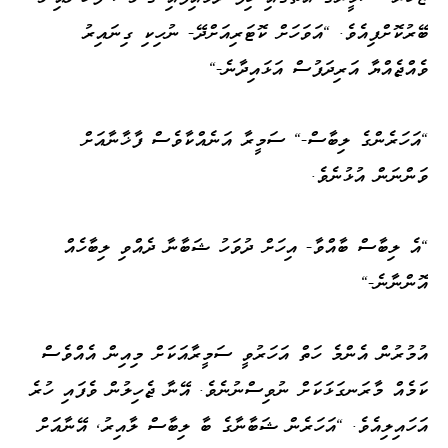
ބޭރުކޮށްފިއެވެ. "އަވަހަށް ކޮޓަރިއަށްދޭ- ނުހިކި ގިނައިރު
ވެއްޖެއްޔާ އަރިދަފުސް އަޅައިދާނެ-"
"އަހަރެންގެ ލިބާސް-" ސަމީރާ އަނެއްކާވެސް ފާޚާނާއަށް
ވަންނަން އުޅުނެވެ.
"އެ ލިބާސް ބާއްވާ- އިހަށް ދުވަހު ޝަބާނާ ދެއްވި ލިބާހެއް
އޮންނާނެ-"
އުމުރުން އެންމެ ހަތް އަހަރުވީ ސަމީރާއަކަށް މިއިން އެއްވެސް
ކަމެއް މާރަނގަޅަކަށް ނުވިސްނުނެވެ. އޭނާ ޖެހިލުން ވެފައި ހުރެ
އަހައިލިއެވެ. "އަހަރެން ޝަބާނާގެ ބާ ލިބާސް ލާއިރު، އޭނާއަށް