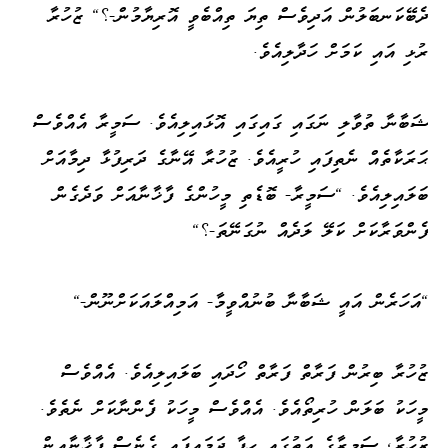
ދެބޭކަނބަލުން އަދިވެސް ތިޔަ ތިއްބެވީ އޮރިޔާމުން-؟" ޒުހުރާ
ރުޅި އައި ކަމަށް ހަދާލިއެވެ.
ޝަބާނާ ތުވާލި ނަގައި ގައިގައި އޮޅައިލިއެވެ. ސަމީރާ އެއްވެސް
ޙަރަކާތެއް ނެތިފައި ހުރީއެވެ. ޒުހުރާ އޭނާގެ ދަރިފުޅާ ދިމާއަށް
ބަލައިލިއެވެ. "ސަމީރާ- ބޮޑެތި މީހުންގެ ފާޚާނާއަށް ވަދެގެން
ފެންވަރާކަށް ކަލޭ ލަދެއް ނުގަނޭތަ-؟"
"އަހަރެން އައީ ޝަބާނާ ބުނުއްވީމާ- އަމިއްލައަކަށްނޫން-"
ޒުހުރާ ބިރުން ފަރާތް ފަރާތް ހޯދައި ބަލައިލިއެވެ. އެއްވެސް
މީހަކު ބަލަން ހުރިތޯއެވެ. އެއްވެސް މީހަކު ފެންނާކަށް ނެތެވެ.
ޒުހުރާ، ސަމީރާގެ އަތުގައި ހިފާ ދަމައިފައި ގެނެސް ފާޚާނާއިން