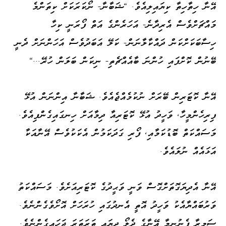
އޭނާ ހިތާހިތާ ކިޔައިލިއެވެ. "ޝަބާނާ- ނޯކަރަކަށް ކިތަންމެ
މައްޗަށްވެސް އެރިދާނެ- އަހަރެންގެ އަތް ފޯރަނީ ކިހާ
ހިސާބަކަށްކަން ދައްކާލާނަން- ކަލޭ އަބަދުވެސް އަހަންނަށް ދެނީ
ބޭނުން ކޮށްފައި ހުންނަ ބާއެއްޗެތި- ނިކަން ބަލަން ހުރޭ..."
އޭނާ ކޮޓަރިން ބޭރަށް ނުކުމެއްޖެއެވެ. ޝަބާނާ އިންނަން އުޅޭ
ފިރިހެންމީހާ، ވަހީދު އުޅޭ ކޮޓަރިއާ ދިމާއަށް ހިނގައިގެންފިއެވެ.
މަސައްކަތް ބޮޑުކަމާއި، ފޯރި ގަދަކަމުން އެކަކުވެސް އޭނާއަކާ
އަޅައެއް ނުލައެވެ.
އޭނާ އެދިޔަގޮތަށްގޮސް ވަނީ ވަޙީދުގެ ކޮޓަރިއަށެވެ. މަސައްކަތު
ވަރުބައްޔާއެކު ވަހީދު އޮތީ އެނދުގައި ހުރަހަށް އޮށޯވެގެންނެވެ.
ސަމީރާ ފެނުނީމާ އޭނާގެ ދެލޯ ދިޔައީ ތަރަތަރަ ޖަހައިގެންނެވެ.