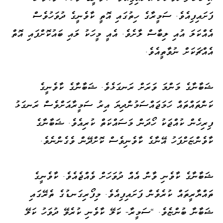
ފަށައިފިއެވެ. ސަމީރާގެ ހިތުގައި އޮތީ ކާވެނީގެ ދުވަހުވެސް
އެއްކަލަ އުއި ލިބާސް ލާށެވެ. އެއީ މީހަކު ލައި ބައުކޮށްފައި އޮތް
އެއްޗަކަށް ނުވާތީއެވެ.
ޝަބާނާގެ މަންމަ ވަރަށް ރަނގަޅެވެ. ޝަބާނާގެ ކާވެނީގެ
ކަންތައްތައް ހަމަޖައްސަމުންދިޔަ އިރު ސަމީރާއަށްވެސް ރަނގަޅު
ފިރިހެން ކުއްޖަކު ހޯދަން މަސައްކަތް ކުރިއެވެ. ޝަބާނާގެ
ކާވެންޏަށްފަހު އޭނާގެ ކާވެނިވެސް ކޮށްދޭން ވެގެންނެވެ.
ޝަބާނާގެ ކާވެނި ވާން އެއް ދުވަހަށް ވެއްޖެއެވެ. ކާވެނީގެ
ތައްޔާރީތައް ކުރެވެން ފަށައިފިއެވެ. މިފޯރިގަނޑުގެ ތެރޭގައި
ޝަބާނާ ބުންޏެވެ. "ސަމީރާ- ކަލޭ ކާވެނި ކުރެވޭ ދުވަހު ކަލޭ