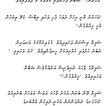
"އަހަރެން-؟" ޝަބާނާ ފަޚްރުވެރި ކަމާއެކު މޭ ފުއްޕާލިއެވެ.
"އަހަރެން ލާނީ އިހަށް ދުވަހު ފެހި ފަށުވި ލިބާސް- ކަލޭ ތިޔަހެން
އެހީ ކީއްވެގެން-"
ސަމީރާ ވިސްނަން ފަށައިފިއެވެ. ކުޑައިރުކޮޅަކު އަނގައިން
ނުބުނެ ހުރެފައި ކުއްލިއަކަށް ހީނގެންފިއެވެ. "ހަމަ އަހައިލީ..."
ސަމީރާގެ ވާހަކަ ނުނިމެނީސް އަނެއްކާވެސް ޝަބާނާ
އަހައިލިއެވެ. "ކީއްވެގެން-؟"
ސަމީރާ އޭނާ ބުނަން އުޅުނު ވާހަކަ އަވަސް އަވަހަށް ބުނެލިއެވެ.
"އަޅުގަނޑު ނަންގަންނަން އުޅުނީ ދެމީހުން އެއްބަނޑު