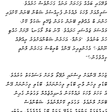
ތެރޭގައި ބައެއް ފަހަރަށް ރަނުގެ ގަހަނާވެސް ހުރެއެވެ.
ސަމީރާއަށް ވާހަކަ ދެއްކެން ފެށީއްސުރެ ޝަބާނާ ބޭނުން ކޮށްފައި
ހުންނަ ބާ އެއްޗެތި ބޭނުން ކުރަން ޖެހޭތީ ޝަކުވާ ކޮށް،
މައްސަލަ ޖައްސައި ހަދައެވެ. މޫނު ބަލާ ލޯގަނޑު ދޮށަށް ހުއްޓި
ހުރެ ބުނެއެވެ. "މަންމާ- އަހަރެން ޝަބާނާއަށްވުރެ ރީއްޗެއް
ނޫންތަ-؟ އެހެންވީއިރު އޭނާގެ ބާލިބާސް އަހަރެން ލާންވީ
ކީއްވެގެން-؟"
ޒުހުރާ އޭނާއަށް ވިސްނައި ދެވޭތޯ ވަަރަށް މަސައްކަތް ކުރެއެވެ.
ބޮޑެތި މީހުން ވާނީ ބޮޑެތި މީހުންނަށެވެ. ބޮޑެތި މީހުންނަށް އޭނާ
އެ ކަހަލަ ވާހަކަ ދައްކާކަން އެނގިއްޖެއްޔާ ވަގުތުން ގެއިން
ބޭރަަށް ލާނެއެވެ. މަގުމަތި ކޮށްލާނެއެވެ. ޝަބާނާވެސް
އަމިއްލައަށް ކަންތައް ކުރެވޭ ވަރަށް ބޮޑު ވެއްޖެއެވެ. ކިރުބުއި