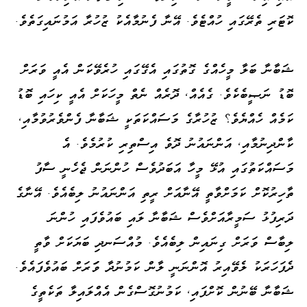
ކޮޓަރި ތެރޭގައި ހުއްޓެވެ. އޭނާ ފެނުމާއެކު ޒުހުރާ އަމުނައިގަތެވެ.
ޝަބާނާ ބަލާ މީހެއްގެ ގޮތުގައި އެގޭގައި ހުރެވޭކަން އެއީ ވަރަށް
ބޮޑު ނަޞީބެކެވެ. ގެއެއް، ދޮރެއް ނެތް މީހަކަށް އެއީ ކިހައި ބޮޑު
ކަމެއް ހެއްޔެވެ؟ ޒުހުރާގެ މަސައްކަތަކީ ޝަބާނާ ފެންވެރުވުމާއި،
ކާންދިނުމާއި، އަންނައުނު ދޮވެ އިސްތިރި ކުރުމެވެ. އެ
މަސައްކަތުގައި އުޅޭ މީހާ އަބަދުވެސް ހުންނަން ޖެހެނީ ސާފު
ތާހިރުކޮށް ކަމަށްވާތީ އޭނާއަށް ރީތި އަންނައުނު ލިބެއެވެ. އޭނާގެ
ދަރިފުޅު ސަމީރާއަށްވެސް ޝަބާނާ ލައި ބައުވެފައި ހުންނަ
ލިބާސް ވަރަށް ގިނައިން ލިބެއެވެ. މުއްސަނދި ބަޔަކަށް ވާތީ
ދެފަހަރަކު ލެވޭއިރު އޮންނަނީ ލާން ކަމުނުދާ ވަަރަށް ބައުވެފައެވެ.
ޝަބާނާ ބޭނުން ކޮށްފައި، ކަމުނުގޮސްގެން އެއްލައިލާ ތަކެތީގެ