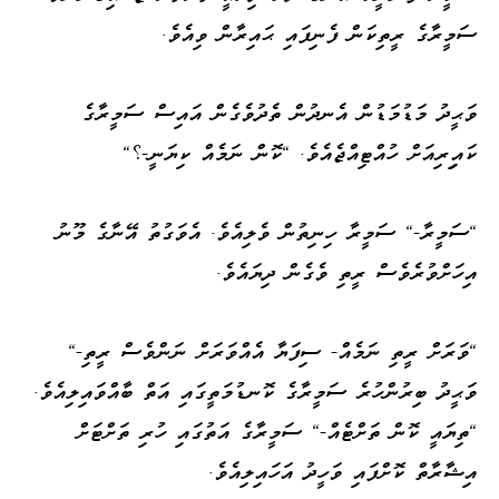
ސަމީރާގެ ރީތިކަން ފެނިފައި ޙައިރާން ވިއެވެ.
ވަޙީދު މަޑުމަޑުން އެނދުން ތެދުވެގެން އައިސް ސަމީރާގެ
ކައިިރިއަށް ހުއްޓިއްޖެއެވެ. "ކޮން ނަމެއް ކިޔަނީ-؟"
"ސަމީރާ-" ސަމީރާ ހިނިތުން ވެލިއެވެ. އެވަގުތު އޭނާގެ މޫނު
އިހަށްވުރެވެސް ރީތި ވެގެން ދިޔައެވެ.
"ވަރަށް ރީތި ނަމެއް- ސިފަޔާ އެއްވަރަށް ނަންވެސް ރީތި-"
ވަޙީދު ބިރުންހުރެ ސަމީރާގެ ކޮނޑުމަތީގައި އަތް ބާއްވައިލިއެވެ.
"ތިޔައީ ކޮން ތަށްޓެއް-" ސަމީރާގެ އަތުގައި ހުރި ތަށްޓަށް
އިޝާރާތް ކޮށްފައި ވަހީދު އަހައިލިއެވެ.