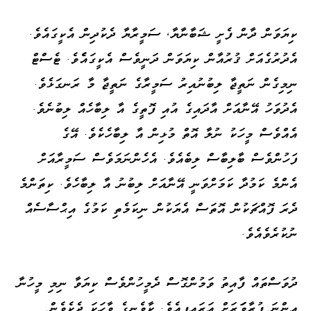
ކިޔަވަން ދާން ފެށީ ޝަބާނާޔާ، ސަމީރާޔާ ދެކުދިން އެކީގައެވެ.
އެދުރުގެއަށް ޤުރުއާން ކިޔަވަން ދަނީވެސް އެކީގައެެވެ. ޓެސްޓް
ނިމިގެން ނަތީޖާ ލިބުނުއިރު ސަމީރާގެ ނަތީޖާ މާ ރަނގަޅެވެ.
އެދުވަހު އޭނާއަށް އާދައިގެ އުއި ފޮތީގެ އާ ލިބާހެއް ލިބުނެވެ.
އެއްވެސް މީހަކު ނުލާ އޮތް މުޅިން އާ ލިބާހެކެވެ. އޭގެ
ފަހުންވެސް ބާލިބާސް ލިބެއެވެ. އެހެންނަމަވެސް ސަމީރާއަށް
އެންމެ ކަމުދާ ކަމަށްވަނީ އޭނާއަށް ލިބުނު އާ ލިބާހެވެ. ކިތަންމެ
ދެރަ ފޮއްޗަކުން އޮތަސް އެޔަކުން ނިކަމެތި ކަމުގެ އިޙްސާސެއް
ނުކުރެވެއެވެ.
ދުވަސްތައް ފާއިތު ވަމުންގޮސް ދެމީހުންވެސް ކިޔަވާ ނިމި މީހުނާ
އިންނަ ފުރާވަަރަށް އަރައިފިއެވެ. ކާވެނީގެ ވާހަކަ ދެކެވެން