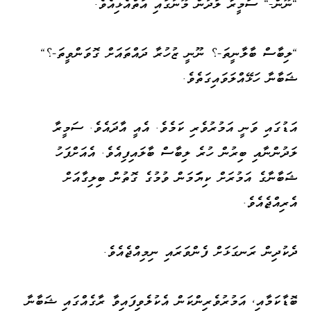
"ނޫން-" ސަމީރާ ލަދުން މޫނުގައި އަތްއެޅިއެވެ.
"ލިބާސް ބާލާނީތަ-؟ ނޫނީ ޒުހުރާ ދައްތައަށް ގޮވަންވީތަ-؟"
ޝަބާނާ ހަޅޭއްލަވައިގަތެވެ.
އަޑުގައި ވަނީ އަމުރުވެރި ކަމެވެ. އެއީ އާދައެވެ. ސަމީރާ
ލަދުންނާއި ބިރުން ހުރެ ލިބާސް ބާލައިފިއެވެ. އެއަށްފަހު
ޝަބާނާގެ އަމުރަށް ކިޔަަަމަން ވުމުގެ ގޮތުން ބިލިގާއަށް
އެރިއްޖެއެވެ.
ދެކުދިން ރަނގަޅަށް ފެންވަރައި ނިމިއްޖެއެވެ.
ބޮޑާކަމާއި، އަމުރުވެރިންކަން އެކުލެވިފައިވާ ރާގެއްގައި ޝަބާނާ