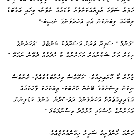
ހަތަރު ސަތޭކަ ރުފިޔާއަކަށްވުރެ ކުޑައެއް ނުވާނެ- މިހައި އަގުބޮޑު
ލިބާހެއް ލިބުނުކަން އެއީ އަހަރެމެންގެ ނަޞީބު-"
"މަންމާ-" ސަމީރާ ވަރަށް އަސަރާއެކު ބުންޏެވެ. "އަހަރެންގެ
ހިތަށް އަރާ ޝަބާނާއަށް އަހަރެންގެ ބާ ހެދުމެއް ދެވޭނެ ނަމައޭ-"
ޒުހުރާ ބޯ ހޫރައިލިއެވެ. "ކަލޭވެސް މިހާރުބޮޑުވެއްޖެ- ދެންވެސް
ނިކަން ވިސްނުމުގެ ބޭނުން ކޮށްބަލަ- ތިޔަކަހަލަ ވާހަކައެއް
އަޑުއިވިއްޖެއްޔާ އަހަރެމެންގެ ދުވަސްދާނެ- އެންމެ ކުޑަމިނުން
އަހަރެންގެ މުސްކުޅި ޙާލާމެދު ވިސްނާލަބަލަ-"
މަންމަ ރޯންފެށީމާ ސަމީރާ ހިމޭންވެއްޖެއެވެ.