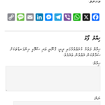
އަހަރެވެ.
C
M
E
Li
M
Te
Vi
W
X
Fa
op
es
m
nk
es
le
be
ha
ce
y
sa
ail
ed
se
gr
r
ts
bo
Li
ge
I
ng
a
A
ok
ޚިޔާލު ފޯމު
nk
n
er
m
pp
ޚިޔާލު ފައުޅު ކުރެއްވުމުގައި ދީނީ، ޤާނޫނީ އަދި ސުލޫކީ މިންގަނޑުތަކަށް
ސަމާލުކަން ދެއްވުން އެދެމެވެ.
ޚިޔާލު:
ނަން: