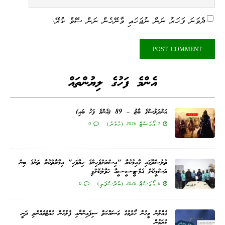
ދެވަނަ ފަހަރު ނަން ނުޖަހައި ވާނޭހެން ނަން ސޭވް ކުރޭ.
އެންމެ ފަހުގެ ލިޔުންތައް
އަންދަލުސްގެ ބާޒު – 89 (އެންމެ ފަހު ބައި)
7 އޯގަސްޓް 2026 (ހުކުރު)
0
ތުލުސްދޫގައި ގާއިމުކުރާ "އިސްރަށްވެހިންގެ ހިޔާވަހި" އިމާރާތްކުރާ ތަނުގެ ބިން
ރަސްމީކޮށް އެމް.ޓީ.ސީ.ސީއާ ހަވާލުކޮށްފި
6 އޯގަސްޓް 2026 (ބުރާސްފަތި)
0
ގެއްލުނު މީހުން ހޯދުމުގެ މަސައްކަތް ސިފައިންނާއި ފުލުހުން ހުއްޓުމެއްނެތި ދަނީ
ކުރަމުން