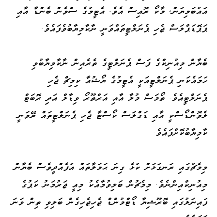
އައުބަމިޔަން، މާކޯ ރޮއިސް އެވެ. އެޓީމުގެ ސްވެން ބެންޑާ އާއި
ޕަޕޮޑަޕްލަސް ޖެހި ޕެނަލްޓީތައްވަނީ ނާކާމިޔާބުވެފައެވެ.
ބެޔާން މިއުނިކްގެ ފަސް ޕެނަލްޓީގެ ތެރެއިން ނާކާމިޔާބުވި
ހަމައެކަނި ޕެނަލްޓީއަކީ އެޓީމުގެ ޔޯޝުއާ ކިމިޗް ޖެހި
ޕެނަލްޓީއެވެ. ތޯމަސް މުލާ އާއި އަރްތޫރޯ ވިޑާލް އަދި ރޮބަޓް
ލެވޮންޑޯސްކީ އާއި ޑަގްލަސް ކޯސްޓާ ޖެހި ޕެނަލްޓީތައް ރޭވަނީ
ކާމިޔާބުކޮށްފައެވެ.
މިމެޗުގައި ރަނގަޅަށް ކުޅެ ގިނަ ޙަމަލާތައް އުފެއްދީވެސް ބެޔާން
މިއުނިކްއިންނެވެ. މިމެޗުން ބަލިވުމާއެކު މިއީ ޖަރުމަނު ކަޕުގެ
ފައިނަލުގައި ބޮރޫޝިޔާ ޑޯޓްމުންޑް ޖެހިޖެހިގެން ބަލިވި ތިން ވަނަ