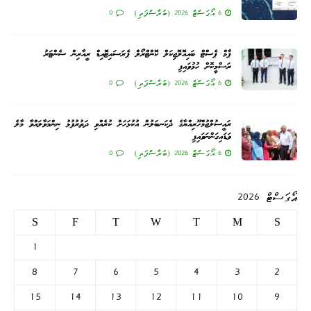
6 އޯގަސްޓް 2026 (ބުރާސްފަތި)
0
ޕާމް ޕެސްޓް ބައިއޮލޮޖިކަލް ކޮންޓްރޯލް ޕެރަސައިޓޮއިޑް ރީއާރިން ސެންޓަރު
ރަސްމީކޮށް ހުޅުވައިފި
6 އޯގަސްޓް 2026 (ބުރާސްފަތި)
0
ރައީސުލްޖުމްހޫރިއްޔާގެ ދެކަނބަލުން އުކުޅަހަށް ކުރެއްވި ދަތުރުފުޅު ނިންމަވާލައްވާ މާލެ
ވަޑައިގަންނަވައިފި
6 އޯގަސްޓް 2026 (ބުރާސްފަތި)
0
އޯގަސްޓް 2026
S
F
T
W
T
M
S
1
8
7
6
5
4
3
2
15
14
13
12
11
10
9