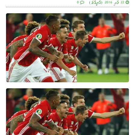
22 މެއި 2016 (އާދީއްތަ)
0