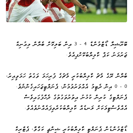
ބޮރޫޝިޔާ ޑޯޓްމުންޑް 4 – 3 އިން ބަލިކޮށް ބެޔާން މިއުނިކް
ޖަރުމަނު ކަޕް ކާމިޔާބުކޮށްފިއެވެ.
ބެޔާން ރޭގެ މެޗު ކާމިޔާބުކުރީ މެޗުގެ ފުރިހަމަ ވަގުތު ހަމަވީއިރު،
0 – 0 އިން ދެޓީމު އެއްވަރުވުމުން، ޕެނަލްޓީޖަހައިގެންނެވެ.
ޕެނަލްޓީގެ ކުރިން ކުޅުނު އިތުރުވަގުތުގެ ދެހާފުގައިވެސް
އެއްވެސްޓީމަކަށް ލަނޑެއް ކާމިޔާބުކުރެވިފައެއްނުވެއެވެ.
ޑޯޓްމުންޑުން ޕެނަލްޓީ ކާމިޔާބުކުރީ ޝިންޖީ ކަގާވާ، ޕެޓްރިކް