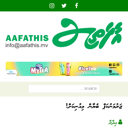
ޖަރުމަނުކަޕް ބެޔާން މިއުނިކަށް!
އިދާރާ