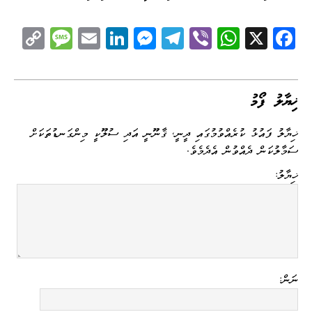
C
M
E
Li
M
Te
Vi
W
X
Fa
op
es
m
nk
es
le
be
ha
ce
y
sa
ail
ed
se
gr
r
ts
bo
Li
ge
I
ng
a
A
ok
ޚިޔާލު ފޯމު
nk
n
er
m
pp
ޚިޔާލު ފައުޅު ކުރެއްވުމުގައި ދީނީ، ޤާނޫނީ އަދި ސުލޫކީ މިންގަނޑުތަކަށް
ސަމާލުކަން ދެއްވުން އެދެމެވެ.
ޚިޔާލު:
ނަން: