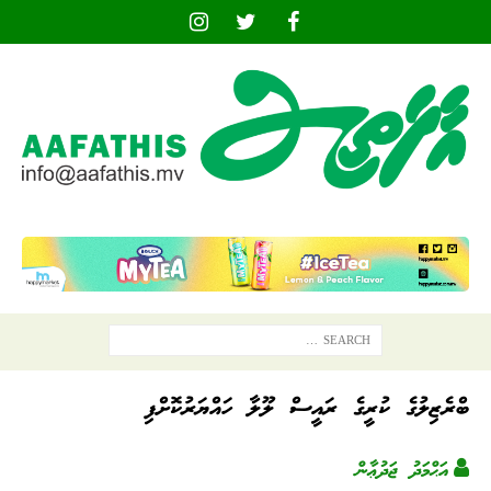
ބްރެޒިލުގެ ކުރީގެ ރައީސް ލޫލާ ހައްޔަރުކޮށްފި
އަޙްމަދު ޖަދުޢާން