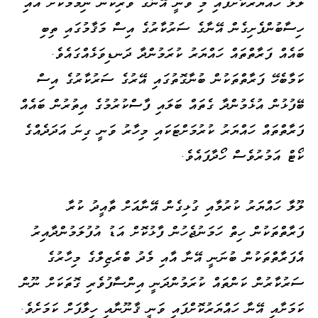
ލޫލާ ހައްޔަރުކޮށްފައި މި ވަނީ އޭނާގެ ވެރިކަން ނިމުމަކަށް އައި
ހިސާބުންފެށިގެން އޭނާގެ ސަރުކާރުގެ އިސް މަޤާމުގައި ތިބި
ބައެއް ފަރާތްތައް ހައްޔަރު ކުރަމުންދާ ދަނޑިވަޅެއްގައެވެ.
ކަމާބެހޭ ފަރާތްތަކުން ބުނާގޮތުގައި އޭރުގެ ސަރުކާރުގެ އިސް
ބޭފުޅުން އުޅެމުންދާ ގެތައް ބަލައި ފާސްކުރުމުގެ އިތުރުން ބައެއް
ފަރާތްތައް ހައްޔަރު ކުރުމަށްޓަކައި މިހާރު ވަނީ ގިނަ އަދަދެއްގެ
ކޯޓް އަމުރުވެސް ހޯދާފައެވެ.
ލޫލާ ހައްޔަރު ކުރުމާއި ގުޅިގެން އޭނާއަށް ތާއީދު ކުރާ
ފަރާތްތަކުން ހިތް ހަމަނުޖެހުން ފާޅުކޮށް އަޑު އުފުލަމުންދާއިރު
އެފަރާތްތަކުން ބުނަނީ އޭނާ އާއި މެދު ބްރެޒިލްގެ މިހާރުގެ
ސަރުކާރުން ކަންތައް ކުރަމުންދަނީ އިންސާފުވެރި ގޮތަކަށް ނޫން
ކަމަށާއި އޭނާ ހައްޔަރުކޮށްފައި ވަނީ ޤާނޫނާއި ހިލާފަށް ކަމަށެވެ.