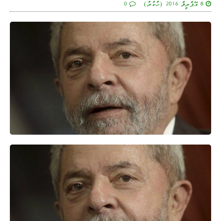
8 އޭޕްރީލް 2016 (ހުކުރު)
0