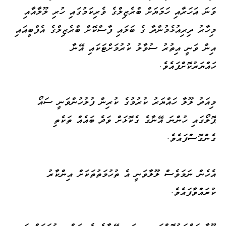
ވަނަ އަހަރާއި ހަމަޔަށް ބްރެޒިލްގެ ވެރިކަމުގައި ހުރި ލޫލާއާއި
މިހާރު ދިރިއުޅެމުންދާ ގެ ބަލައި ފާސްކޮށް ބްރެޒިލްގެ އެފްބީއައި
އިން ވަނީ އިތުރު ސުވާލު ކުރުމަށްޓަކައި އޭނާ
ހައްޔަރުކޮށްފައެވެ.
މިއަދު ލޫލާ ހައްޔަރު ކުރުމުގެ ކުރިން ފުލުހުންވަނީ ސައޯ
ޕޮލޯގައި ހުންނަ އޭނާގެ ގެކޮޅަށް ވަދެ ބައެއް ތަކެތި
ގެންގޮސްފައެވެ.
އެހެން ނަމަވެސް ލޫލާވަނީ އެ ތުހުމަތުތަކަށް އިންކާރު
ކުރައްވާފައެވެ.