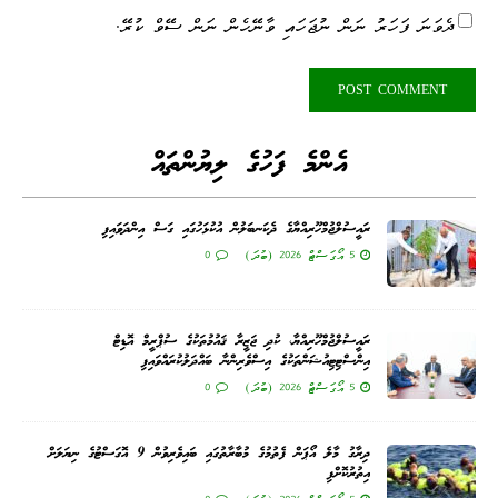
ދެވަނަ ފަހަރު ނަން ނުޖަހައި ވާނޭހެން ނަން ސޭވް ކުރޭ.
އެންމެ ފަހުގެ ލިޔުންތައް
ރައީސުލްޖުމްހޫރިއްޔާގެ ދެކަނބަލުން އުކުޅަހުގައި ގަސް އިންދަވައިފި
5 އޯގަސްޓް 2026 (ބުދަ)
0
ރައީސުލްޖުމްހޫރިއްޔާ، ކުދި ޖަޒީރާ ޤައުމުތަކުގެ ސުޕްރީމް އޮޑިޓް
އިންސްޓިޓިއުޝަންތަކުގެ އިސްވެރިންނާ ބައްދަލުކުރައްވައިފި
5 އޯގަސްޓް 2026 (ބުދަ)
0
ދިރާގު މާލެ އޯޕަން ފެތުމުގެ މުބާރާތުގައި ބައިވެރިވުން 9 އޮގަސްޓުގެ ނިޔަލަށް
އިތުރުކޮށްފި