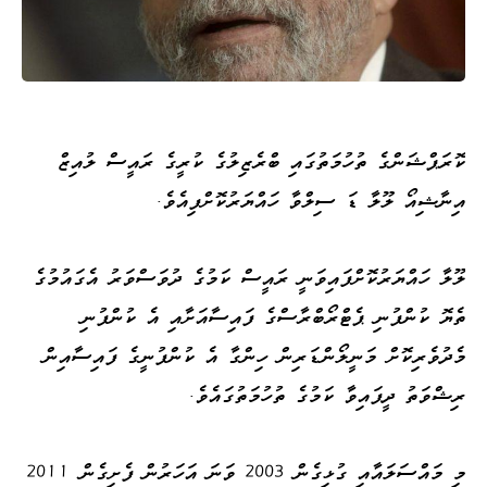
ކޮރަޕްޝަންގެ ތުހުމަތުގައި ބްރެޒިލުގެ ކުރީގެ ރައީސް ލުއިޒް
އިނާޝިއޯ ލޫލާ ޑަ ސިލްވާ ހައްޔަރުކޮށްފިއެވެ.
ލޫލާ ހައްޔަރުކޮށްފައިވަނީ ރައީސް ކަމުގެ ދުވަސްވަރު އެގައުމުގެ
ތެޔޮ ކުންފުނި ޕެޓްރޯބްރާސްގެ ފައިސާއަށާއި އެ ކުންފުނި
މެދުވެރިކޮށް މަނީލޯންޑަރިން ހިންގާ އެ ކުންފުނީގެ ފައިސާއިން
ރިޝްވަތު ދީފައިވާ ކަމުގެ ތުހުމަތުގައެވެ.
މި މައްސަލައާއި ގުޅިގެން 2003 ވަނަ އަހަރުން ފެށިގެން 2011