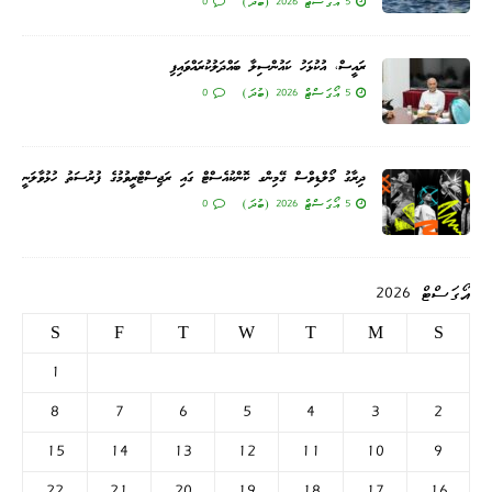
5 އޯގަސްޓް 2026 (ބުދަ)
0
ރައީސް، އުކުޅަހު ކައުންސިލާ ބައްދަލުކުރައްވައިފި
5 އޯގަސްޓް 2026 (ބުދަ)
0
ދިރާގު މޯލްޑިވްސް ގޭމިންގ ކޮންކުއެސްޓް ގައި ރަޖިސްޓްރީވުމުގެ ފުރުސަތު ހުޅުވާލަނީ
5 އޯގަސްޓް 2026 (ބުދަ)
0
އޯގަސްޓް 2026
S
F
T
W
T
M
S
1
8
7
6
5
4
3
2
15
14
13
12
11
10
9
22
21
20
19
18
17
16