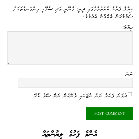
ޚިޔާލު ފައުޅު ކުރެއްވުމުގައި ދީނީ، ޤާނޫނީ އަދި ސުލޫކީ މިންގަނޑުތަކަށް
ސަމާލުކަން ދެއްވުން އެދެމެވެ.
ޚިޔާލު:
ނަން:
ދެވަނަ ފަހަރު ނަން ނުޖަހައި ވާނޭހެން ނަން ސޭވް ކުރޭ.
އެންމެ ފަހުގެ ލިޔުންތައް