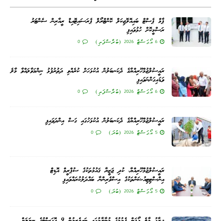
ޕާމް ޕެސްޓް ބައިއޮލޮޖިކަލް ކޮންޓްރޯލް ޕެރަސައިޓޮއިޑް ރީއާރިން ސެންޓަރު
ރަސްމީކޮށް ހުޅުވައިފި
0
6 އޯގަސްޓް 2026 (ބުރާސްފަތި)
ރައީސުލްޖުމްހޫރިއްޔާގެ ދެކަނބަލުން އުކުޅަހަށް ކުރެއްވި ދަތުރުފުޅު ނިންމަވާލައްވާ މާލެ
ވަޑައިގަންނަވައިފި
0
6 އޯގަސްޓް 2026 (ބުރާސްފަތި)
ރައީސުލްޖުމްހޫރިއްޔާގެ ދެކަނބަލުން އުކުޅަހުގައި ގަސް އިންދަވައިފި
0
5 އޯގަސްޓް 2026 (ބުދަ)
ރައީސުލްޖުމްހޫރިއްޔާ، ކުދި ޖަޒީރާ ޤައުމުތަކުގެ ސުޕްރީމް އޮޑިޓް
އިންސްޓިޓިއުޝަންތަކުގެ އިސްވެރިންނާ ބައްދަލުކުރައްވައިފި
0
5 އޯގަސްޓް 2026 (ބުދަ)
ދިރާގު މާލެ އޯޕަން ފެތުމުގެ މުބާރާތުގައި ބައިވެރިވުން 9 އޮގަސްޓުގެ ނިޔަލަށް