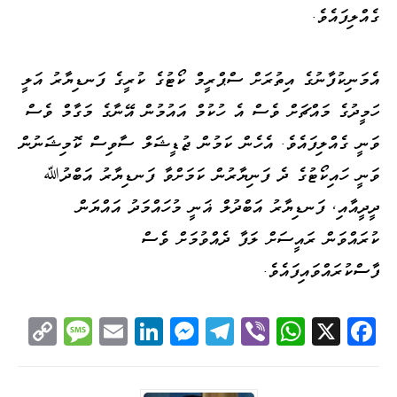
ގެއްލިފައެވެ.
އެމަނިކުފާނުގެ އިތުރަށް ސްޕްރީމް ކޯޓުގެ ކުރީގެ ފަނޑިޔާރު އަލީ
ހަމީދުގެ މައްޗަށް ވެސް އެ ހުކުމް އައުމުން އޭނާގެ މަގާމް ވެސް
ވަނީ ގެއްލިފައެވެ. އެހެން ކަމުން ޖުޑީޝަލް ސާވިސް ކޮމިޝަނުން
ވަނީ ހައިކޯޓުގެ ދެ ފަނިޔާރުން ކަމަށްވާ ފަނޑިޔާރު އަބްދުﷲ
ދީދީއާއި، ފަނޑިޔާރު އަބްދުލް ޣަނީ މުހައްމަދު އައްޔަން
ކުރައްވަން ރައީސަށް ލަފާ ދެއްވުމަށް ވެސް
ފާސްކުރައްވައިފައެވެ.
C
M
E
Li
M
Te
Vi
W
X
Fa
op
es
m
nk
es
le
be
ha
ce
y
sa
ail
ed
se
gr
r
ts
bo