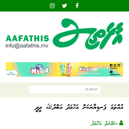
އުއްތަމަ ފަނޑިޔާރަކަށް އަހުމަދު އަބްދުﷲ ދީދީ
ޟަމްރަތު އަޙްމަދު