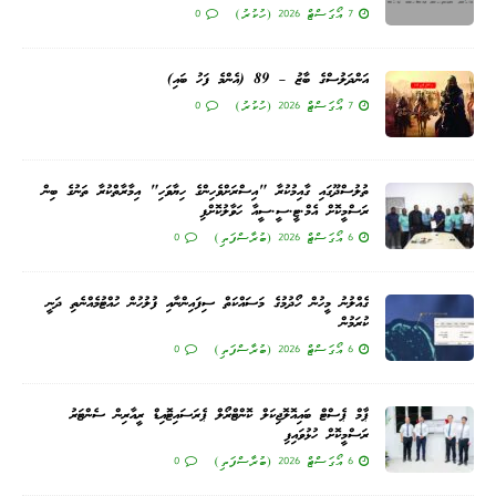
7 އޯގަސްޓް 2026 (ހުކުރު)
0
އަންދަލުސްގެ ބާޒު – 89 (އެންމެ ފަހު ބައި)
7 އޯގަސްޓް 2026 (ހުކުރު)
0
ތުލުސްދޫގައި ގާއިމުކުރާ "އިސްރަށްވެހިންގެ ހިޔާވަހި" އިމާރާތްކުރާ ތަނުގެ ބިން
ރަސްމީކޮށް އެމް.ޓީ.ސީ.ސީއާ ހަވާލުކޮށްފި
6 އޯގަސްޓް 2026 (ބުރާސްފަތި)
0
ގެއްލުނު މީހުން ހޯދުމުގެ މަސައްކަތް ސިފައިންނާއި ފުލުހުން ހުއްޓުމެއްނެތި ދަނީ
ކުރަމުން
6 އޯގަސްޓް 2026 (ބުރާސްފަތި)
0
ޕާމް ޕެސްޓް ބައިއޮލޮޖިކަލް ކޮންޓްރޯލް ޕެރަސައިޓޮއިޑް ރީއާރިން ސެންޓަރު
ރަސްމީކޮށް ހުޅުވައިފި
6 އޯގަސްޓް 2026 (ބުރާސްފަތި)
0