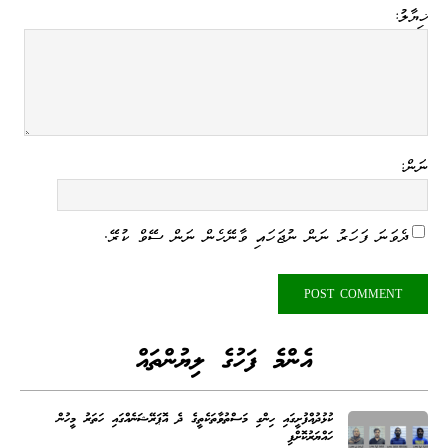
ޚިޔާލު:
ނަން:
ދެވަނަ ފަހަރު ނަން ނުޖަހައި ވާނޭހެން ނަން ސޭވް ކުރޭ.
އެންމެ ފަހުގެ ލިޔުންތައް
ކުޅުދުއްފުށީގައި ހިންގި މަސްތުވާތަކެތީގެ ދެ އޮޕަރޭޝަނެއްގައި ހަތަރު މީހުން
ހައްޔަރުކޮށްފި