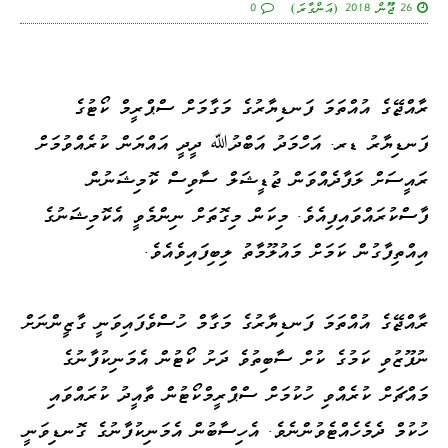
26 ޖޫން 2018 (އަންގާރަ)
0
ރާއްޖޭގެ އުއްތަމަ ފަނޑިޔާރުގެ މަގާމަށް ސްޕްރީމް ކޯޓުގެ
ފަނޑިޔާރު ޑރ. އަހްމަދު އަބްދުﷲ ދީދީ އައްޔަން ކުރެއްވުމަށް
ރައީސަށް ލަފާދެއްވަން ޖުޑީޝަލް ސާވިސް ކޮމިޝަނުން
ފާސްކުރައްވައިފިއެވެ. މިކަން މިގޮތަށް ނިންމެވީ އެކޮމިޝަނުގެ
އިއްތިފާގުން ކަމަށް މައުލޫމާތު ލިބިފައިވެއެވެ.
ރާއްޖޭގެ އުއްތަމަ ފަނޑިޔާރުގެ މަގާމް ހުސްވެފައިވަނީ ގާޒީންނަށް
ނުފޫޒުވި ކަމުގެ ކުށް ސާބިތުވެ ދަށު ކޯޓުން އެމަނިކުފާނުގެ
މައްޗަށް ކުރެއްވި ހުކުމަށް ސްޕްރީމްކޯޓުން ތާއީދު ކުރައްވައި
ހުކުމް ދެމެހެއްޓެވުންނެވެ. އެހިސާބުން އެމަނިކުފާނުގެ ގޮނޑިވަނީ