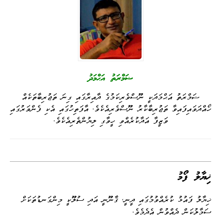
Li
ge
I
ng
a
A
ok
nk
n
er
m
pp
ޟަމްރަތު އަޙްމަދު
ޟަމްރަތު އަޙްމަދަކީ ނޫސްވެރިކަމުގެ ދާއިރާގައި ގިނަ ތަޖުރިބާތަކެއް
ހޯއްދަވައިފައިވާ ތަޖުރިބާކާރު ނޫސްވެރިއެކެވެ. އާފަތިހުގައި އެކި ފެންވަރުގައި
ވަޒީފާ އަދާކުރެއްވި ހީވާގި ލިޔުންތެރިއެކެވެ.
ޚިޔާލު ފޯމު
ޚިޔާލު ފައުޅު ކުރެއްވުމުގައި ދީނީ، ޤާނޫނީ އަދި ސުލޫކީ މިންގަނޑުތަކަށް
ސަމާލުކަން ދެއްވުން އެދެމެވެ.