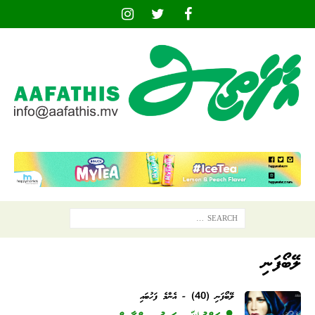
ލޭބޯފަނި
ލޭބޯފަނި (40) - އެންމެ ފަހުބައި