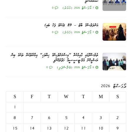
ހައްޔަރުކޮށްފި
7 އޯގަސްޓް 2026 (ހުކުރު)
0
އަންދަލުސްގެ ބާޒު – 89 (އެންމެ ފަހު ބައި)
7 އޯގަސްޓް 2026 (ހުކުރު)
0
ތުލުސްދޫގައި ގާއިމުކުރާ "އިސްރަށްވެހިންގެ ހިޔާވަހި" އިމާރާތްކުރާ ތަނުގެ ބިން
ރަސްމީކޮށް އެމް.ޓީ.ސީ.ސީއާ ހަވާލުކޮށްފި
6 އޯގަސްޓް 2026 (ބުރާސްފަތި)
0
އޯގަސްޓް 2026
S
F
T
W
T
M
S
1
8
7
6
5
4
3
2
15
14
13
12
11
10
9