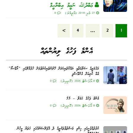
ޢަބްދުﷲ ނަޢީމު އިބްރާހީމް
27 މެއި 2018 (އާދީއްތަ)
0
»
4
…
2
1
އެންމެ ފަހުގެ ލިޔުންތައް
މަގުމަތީގެ ސަލާމަތާއި ރައްކާތެރިކަމަށް ހޭލުންތެރިކުރުވުމަށް ހުޅުމާލޭގައި “ރޯޑްޝޯ”
އެއް ކުރިއަށް ގެންގޮސްފި
8 އޯގަސްޓް 2026 (ހޮނިހިރު)
0
އެންމެ ފަހުގެ ޙަމަލާ – 55
8 އޯގަސްޓް 2026 (ހޮނިހިރު)
0
ކުޅުދުއްފުށީގައި ހިންގި މަސްތުވާތަކެތީގެ ދެ އޮޕަރޭޝަނެއްގައި ހަތަރު މީހުން