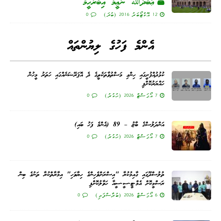
ޢަބްދުﷲ ނަޢީމު އިބްރާހީމް
12 އޮކްޓޯބަރު 2016 (ބުދަ)
0
އެންމެ ފަހުގެ ލިޔުންތައް
ކުޅުދުއްފުށީގައި ހިންގި މަސްތުވާތަކެތީގެ ދެ އޮޕަރޭޝަނެއްގައި ހަތަރު މީހުން
ހައްޔަރުކޮށްފި
7 އޯގަސްޓް 2026 (ހުކުރު)
0
އަންދަލުސްގެ ބާޒު – 89 (އެންމެ ފަހު ބައި)
7 އޯގަސްޓް 2026 (ހުކުރު)
0
ތުލުސްދޫގައި ގާއިމުކުރާ "އިސްރަށްވެހިންގެ ހިޔާވަހި" އިމާރާތްކުރާ ތަނުގެ ބިން
ރަސްމީކޮށް އެމް.ޓީ.ސީ.ސީއާ ހަވާލުކޮށްފި
6 އޯގަސްޓް 2026 (ބުރާސްފަތި)
0