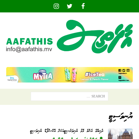
ޔުނިވަސިޓީ
ދުނިޔޭގެ އެންމެ މޮޅު ޔުނިވަރުސިޓީއަކަށް އޮކްސްފޯޑް ޔުނިވަސިޓީ