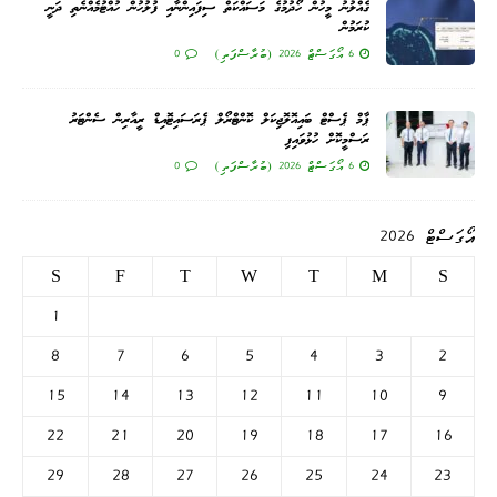
ގެއްލުނު މީހުން ހޯދުމުގެ މަސައްކަތް ސިފައިންނާއި ފުލުހުން ހުއްޓުމެއްނެތި ދަނީ
ކުރަމުން
6 އޯގަސްޓް 2026 (ބުރާސްފަތި)
0
ޕާމް ޕެސްޓް ބައިއޮލޮޖިކަލް ކޮންޓްރޯލް ޕެރަސައިޓޮއިޑް ރީއާރިން ސެންޓަރު
ރަސްމީކޮށް ހުޅުވައިފި
6 އޯގަސްޓް 2026 (ބުރާސްފަތި)
0
އޯގަސްޓް 2026
S
F
T
W
T
M
S
1
8
7
6
5
4
3
2
15
14
13
12
11
10
9
22
21
20
19
18
17
16
29
28
27
26
25
24
23