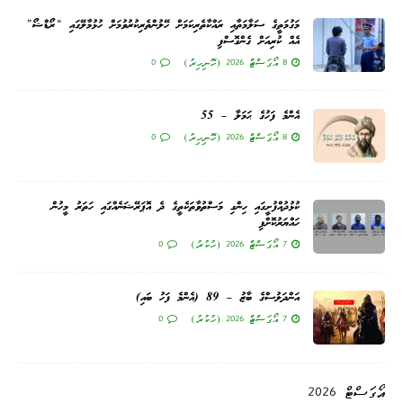
މަގުމަތީގެ ސަލާމަތާއި ރައްކާތެރިކަމަށް ހޭލުންތެރިކުރުވުމަށް ހުޅުމާލޭގައި “ރޯޑްޝޯ”
އެއް ކުރިއަށް ގެންގޮސްފި
8 އޯގަސްޓް 2026 (ހޮނިހިރު)
0
އެންމެ ފަހުގެ ޙަމަލާ – 55
8 އޯގަސްޓް 2026 (ހޮނިހިރު)
0
ކުޅުދުއްފުށީގައި ހިންގި މަސްތުވާތަކެތީގެ ދެ އޮޕަރޭޝަނެއްގައި ހަތަރު މީހުން
ހައްޔަރުކޮށްފި
7 އޯގަސްޓް 2026 (ހުކުރު)
0
އަންދަލުސްގެ ބާޒު – 89 (އެންމެ ފަހު ބައި)
7 އޯގަސްޓް 2026 (ހުކުރު)
0
އޯގަސްޓް 2026