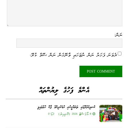
ނަން:
ދެވަނަ ފަހަރު ނަން ނުޖަހައި ވާނޭހެން ނަން ސޭވް ކުރޭ.
އެންމެ ފަހުގެ ލިޔުންތައް
ކެނދިކުޅުދޫގައި ތަރައްޤީކުރި ކުޑަކުދިންގެ ޕާކް ހުޅުވައިފި
8 އޯގަސްޓް 2026 (ހޮނިހިރު)
0