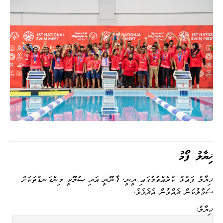
ޚިޔާލު ފޯމު
ޚިޔާލު ފައުޅު ކުރެއްވުމުގައި ދީނީ، ޤާނޫނީ އަދި ސުލޫކީ މިންގަނޑުތަކަށް
ސަމާލުކަން ދެއްވުން އެދެމެވެ.
ޚިޔާލު: