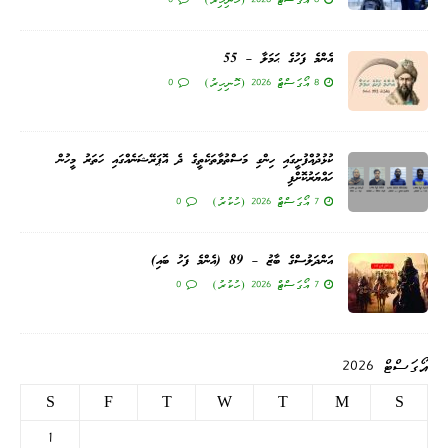
އެންމެ ފަހުގެ ޙަމަލާ – 55
8 އޯގަސްޓް 2026 (ހޮނިހިރު)
0
ކުޅުދުއްފުށީގައި ހިންގި މަސްތުވާތަކެތީގެ ދެ އޮޕަރޭޝަނެއްގައި ހަތަރު މީހުން
ހައްޔަރުކޮށްފި
7 އޯގަސްޓް 2026 (ހުކުރު)
0
އަންދަލުސްގެ ބާޒު – 89 (އެންމެ ފަހު ބައި)
7 އޯގަސްޓް 2026 (ހުކުރު)
0
އޯގަސްޓް 2026
S
F
T
W
T
M
S
1