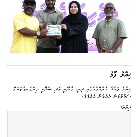
ޚިޔާލު ފޯމު
ޚިޔާލު ފައުޅު ކުރެއްވުމުގައި ދީނީ، ޤާނޫނީ އަދި ސުލޫކީ މިންގަނޑުތަކަށް
ސަމާލުކަން ދެއްވުން އެދެމެވެ.
ޚިޔާލު: