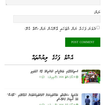
ނަން:
ދެވަނަ ފަހަރު ނަން ނުޖަހައި ވާނޭހެން ނަން ސޭވް ކުރޭ.
އެންމެ ފަހުގެ ލިޔުންތައް
ކެނދިކުޅުދޫގައި ތަރައްޤީކުރި ކުޑަކުދިންގެ ޕާކް ހުޅުވައިފި
8 އޯގަސްޓް 2026 (ހޮނިހިރު)
0
މަގުމަތީގެ ސަލާމަތާއި ރައްކާތެރިކަމަށް ހޭލުންތެރިކުރުވުމަށް ހުޅުމާލޭގައި “ރޯޑްޝޯ”
އެއް ކުރިއަށް ގެންގޮސްފި
8 އޯގަސްޓް 2026 (ހޮނިހިރު)
0