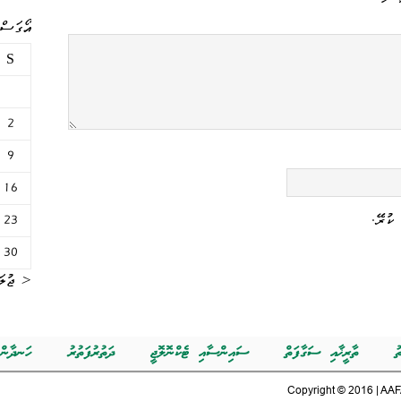
އޯގަސްޓް 
S
2
9
16
ކުރޭ.
23
30
« ޖުލަ
ު
ތާރީޚާއި ސަގާފަތް
ސައިންސާއި ޓެކްނޮލޮޖީ
ދަތުރުފަތުރު
ހަނދާން
Copyright © 2016 | AAFA