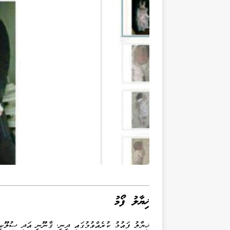
ޚިޔާލު ފޯމު
ޚިޔާލު ފައުޅު ކުރެއްވުމުގައި ދީނީ، ޤާނޫނީ އަދި ސުލޫކީ