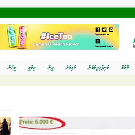
ކޮލަމް
މުނިފޫހިފިލުވުން
ކުޅިވަރު
ދީން
ޢިލްމީ
މީހުން