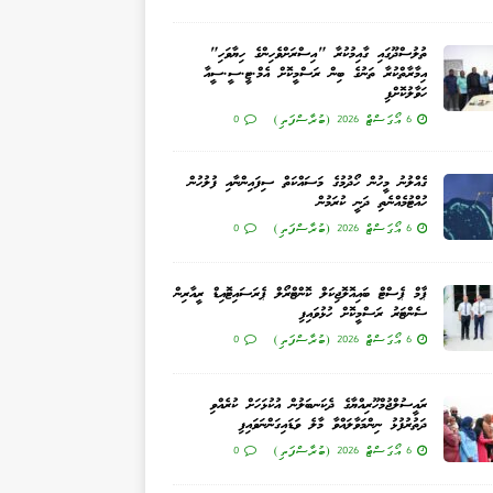
ތުލުސްދޫގައި ގާއިމުކުރާ "އިސްރަށްވެހިންގެ ހިޔާވަހި"
އިމާރާތްކުރާ ތަނުގެ ބިން ރަސްމީކޮށް އެމް.ޓީ.ސީ.ސީއާ
ހަވާލުކޮށްފި
6 އޯގަސްޓް 2026 (ބުރާސްފަތި)
0
ގެއްލުނު މީހުން ހޯދުމުގެ މަސައްކަތް ސިފައިންނާއި ފުލުހުން
ހުއްޓުމެއްނެތި ދަނީ ކުރަމުން
6 އޯގަސްޓް 2026 (ބުރާސްފަތި)
0
ޕާމް ޕެސްޓް ބައިއޮލޮޖިކަލް ކޮންޓްރޯލް ޕެރަސައިޓޮއިޑް ރީއާރިން
ސެންޓަރު ރަސްމީކޮށް ހުޅުވައިފި
6 އޯގަސްޓް 2026 (ބުރާސްފަތި)
0
ރައީސުލްޖުމްހޫރިއްޔާގެ ދެކަނބަލުން އުކުޅަހަށް ކުރެއްވި
ދަތުރުފުޅު ނިންމަވާލައްވާ މާލެ ވަޑައިގަންނަވައިފި
6 އޯގަސްޓް 2026 (ބުރާސްފަތި)
0