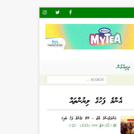
ދިރިއުޅުން
އެންމެ ފަހުގެ ލިޔުންތައް
އަންދަލުސްގެ ބާޒު – 89 (އެންމެ ފަހު ބައި)
7 އޯގަސްޓް 2026 (ހުކުރު)
0