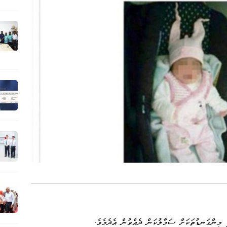
 މިންގަނޑުތަކަށް ސަމާލުކަން ދެއްވުން އެދެމެވެ.