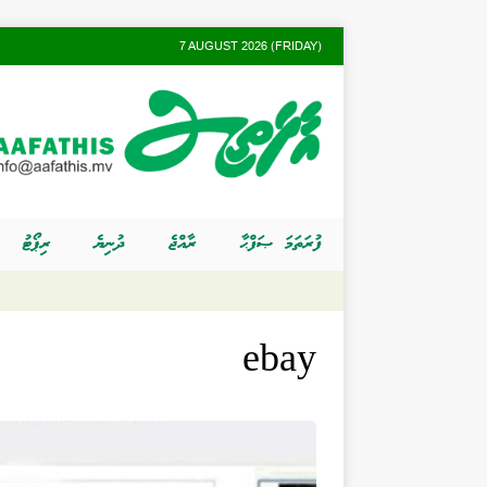
7 AUGUST 2026 (FRIDAY)
ފުރަތަމަ ޞަފްޙާ
ރާއްޖެ
ދުނިޔެ
ރިޕޯޓު
ebay