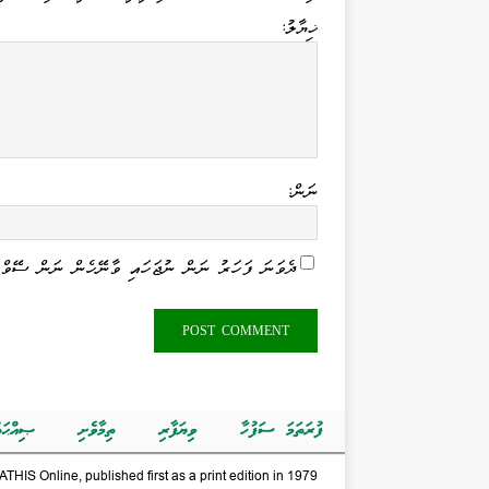
ޚިޔާލު:
ނަން:
ދެވަނަ ފަހަރު ނަން ނުޖަހައި ވާނޭހެން ނަން ސޭވް 
ފުރަތަމަ ސަފުހާ
ވިޔަފާރި
ތިމާވެށި
ޞިއްޙަތ
THIS Online, published first as a print edition in 1979