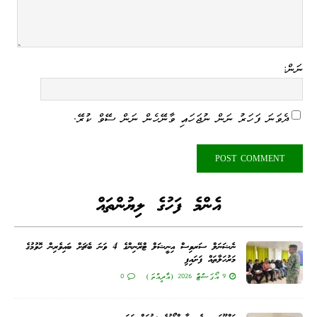
ނަން:
ދެވަނަ ފަހަރު ނަން ނުޖަހައި ވާނޭހެން ނަން ސޭވް ކުރޭ.
އެންމެ ފަހުގެ ލިޔުންތައް
ނެޝަނަލް ސަރވިސް އިނީޝަލް ޓްރޭނިންގެ 4 ވަނަ ބެޗަށް ބައިވެރިން ހޮވުމުގެ
މަރުހަލާތައް ފަށައިފި
9 އޯގަސްޓް 2026 (އާދީއްތަ)
0