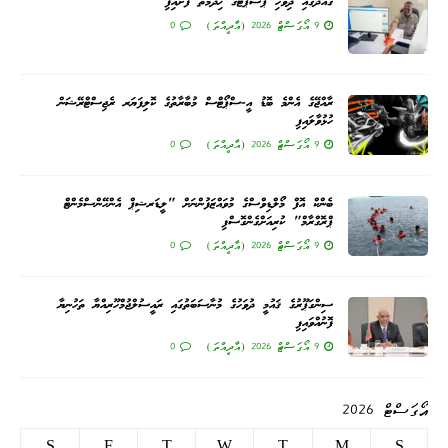
ގައްދޫގައި ދިވެހި ޕާސްޕޯޓުގެ ޚިދުމަތް ފަށައިފި
9 އޯގަސްޓް 2026 (އާދީއްތަ)
0
ރާއްޖޭގެ އެންމެ ބޮޑު އީ-ސްޕޯޓްސް މުބާރާތުގެ ކޮލިފަޔަރ ރެޖިސްޓްރޭޝަން
ހުޅުވާލައިފި
9 އޯގަސްޓް 2026 (އާދީއްތަ)
0
ބެންކް އޮފް މޯލްޑިވްސްގެ މުވައްޒަފުންނަށް "ލީޑަރޝިޕް އެންހޭންސްމެންޓް
ޕްރޮގްރާމް" ކުރިއަށްގެންގޮސްފި
9 އޯގަސްޓް 2026 (އާދީއްތަ)
0
ސިންގަޕޫރުގެ ޤައުމީ ދުވަހުގެ މުނާސަބަތުގައި ރައީސުލްޖުމްހޫރިއްޔާ ތަހުނިޔާ
ފޮނުއްވައިފި
9 އޯގަސްޓް 2026 (އާދީއްތަ)
0
އޯގަސްޓް 2026
S
F
T
W
T
M
S