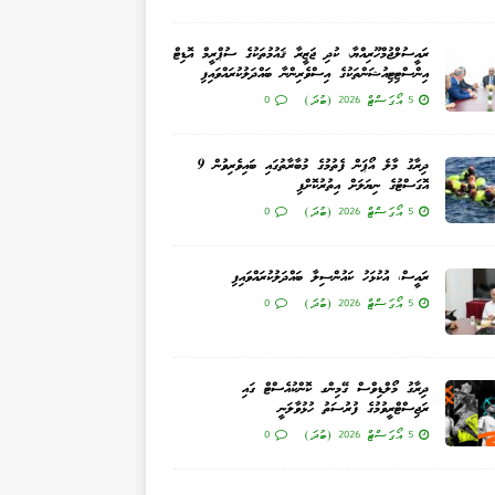
ރައީސުލްޖުމްހޫރިއްޔާ، ކުދި ޖަޒީރާ ޤައުމުތަކުގެ ސުޕްރީމް އޮޑިޓް
އިންސްޓިޓިއުޝަންތަކުގެ އިސްވެރިންނާ ބައްދަލުކުރައްވައިފި
5 އޯގަސްޓް 2026 (ބުދަ)
0
ދިރާގު މާލެ އޯޕަން ފެތުމުގެ މުބާރާތުގައި ބައިވެރިވުން 9
އޮގަސްޓުގެ ނިޔަލަށް އިތުރުކޮށްފި
5 އޯގަސްޓް 2026 (ބުދަ)
0
ރައީސް، އުކުޅަހު ކައުންސިލާ ބައްދަލުކުރައްވައިފި
5 އޯގަސްޓް 2026 (ބުދަ)
0
ދިރާގު މޯލްޑިވްސް ގޭމިންގ ކޮންކުއެސްޓް ގައި
ރަޖިސްޓްރީވުމުގެ ފުރުސަތު ހުޅުވާލަނީ
5 އޯގަސްޓް 2026 (ބުދަ)
0