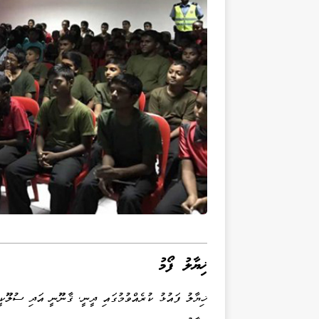
ޚިޔާލު ފޯމު
ޚިޔާލު ފައުޅު ކުރެއްވުމުގައި ދީނީ، ޤާނޫނީ އަދި ސުލޫކީ