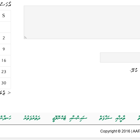
އޯގަސްޓް 
S
2
9
16
ކުރޭ.
23
30
« ޖުލަ
ު
ތާރީޚާއި ސަގާފަތް
ސައިންސާއި ޓެކްނޮލޮޖީ
ދަތުރުފަތުރު
ހަނދާން
Copyright © 2016 | AAFA