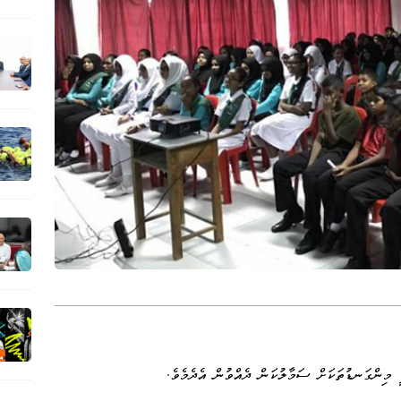
 މިންގަނޑުތަކަށް ސަމާލުކަން ދެއްވުން އެދެމެވެ.