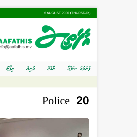
6 AUGUST 2026 (THURSDAY)
ފުރަތަމަ ޞަފްޙާ
ރާއްޖެ
ދުނިޔެ
ރިޕޯޓު
Police 20