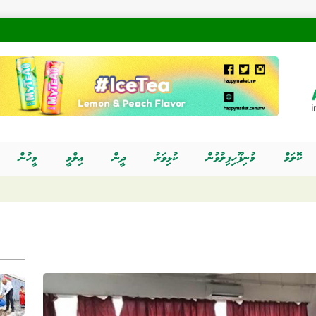
ކޮލަމް
މުނިފޫހިފިލުވުން
ކުޅިވަރު
ދީން
ޢިލްމީ
މީހުން