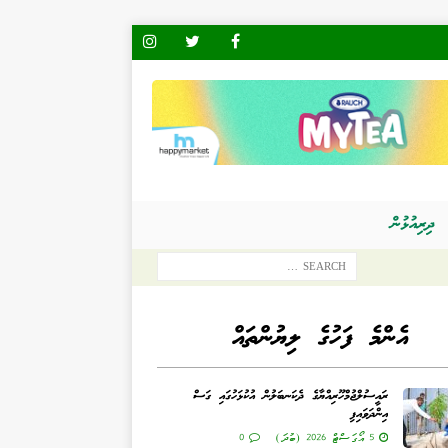
ދިރިއުޅުން
އެންމެ ފަހުގެ ލިޔުންތައް
ރައީސުލްޖުމްހޫރިއްޔާގެ ދެކަނބަލުން އުކުޅަހުގައި ގަސް
އިންދަވައިފި
5 އޯގަސްޓް 2026 (ބުދަ)
0