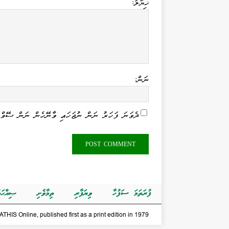
ޚިޔާލު:
ނަން:
ދެވަނަ ފަހަރު ނަން ނުޖަހައި ވާނޭހެން ނަން ސޭވް 
ފުރަތަމަ ސަފުހާ
ވިޔަފާރި
ތިމާވެށި
ޞިއްޙަތ
THIS Online, published first as a print edition in 1979