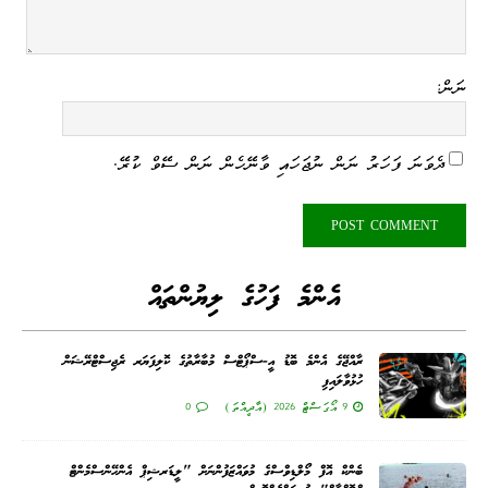
ނަން:
ދެވަނަ ފަހަރު ނަން ނުޖަހައި ވާނޭހެން ނަން ސޭވް ކުރޭ.
އެންމެ ފަހުގެ ލިޔުންތައް
ރާއްޖޭގެ އެންމެ ބޮޑު އީ-ސްޕޯޓްސް މުބާރާތުގެ ކޮލިފަޔަރ ރެޖިސްޓްރޭޝަން
ހުޅުވާލައިފި
9 އޯގަސްޓް 2026 (އާދީއްތަ)
0
ބެންކް އޮފް މޯލްޑިވްސްގެ މުވައްޒަފުންނަށް "ލީޑަރޝިޕް އެންހޭންސްމެންޓް