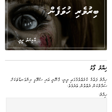
ޚިޔާލު ފޯމު
ޚިޔާލު ފައުޅު ކުރެއްވުމުގައި ދީނީ، ޤާނޫނީ އަދި ސުލޫކީ މިންގަނޑުތަކަށް
ސަމާލުކަން ދެއްވުން އެދެމެވެ.
ޚިޔާލު: