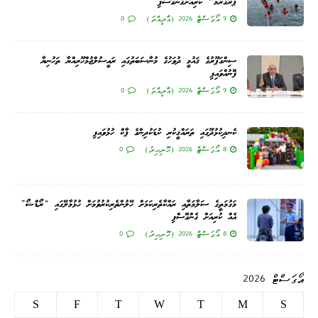
ޕްރޮގްރާމް" ކުރިއަށްގެންގޮސްފި
9 އޯގަސްޓް 2026 (އާދީއްތަ)
0
ސިންގަޕޫރުގެ ޤައުމީ ދުވަހުގެ މުނާސަބަތުގައި ރައީސުލްޖުމްހޫރިއްޔާ ތަހުނިޔާ
ފޮނުއްވައިފި
9 އޯގަސްޓް 2026 (އާދީއްތަ)
0
ކެނދިކުޅުދޫގައި ތަރައްޤީކުރި ކުޑަކުދިންގެ ޕާކް ހުޅުވައިފި
8 އޯގަސްޓް 2026 (ހޮނިހިރު)
0
މަގުމަތީގެ ސަލާމަތާއި ރައްކާތެރިކަމަށް ހޭލުންތެރިކުރުވުމަށް ހުޅުމާލޭގައި “ރޯޑްޝޯ”
އެއް ކުރިއަށް ގެންގޮސްފި
8 އޯގަސްޓް 2026 (ހޮނިހިރު)
0
އޯގަސްޓް 2026
S
F
T
W
T
M
S