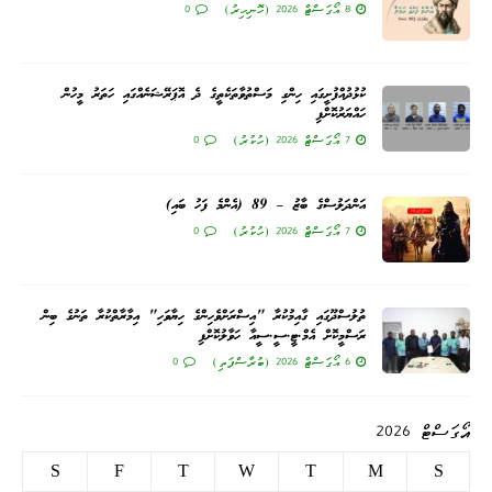
8 އޯގަސްޓް 2026 (ހޮނިހިރު)
0
ކުޅުދުއްފުށީގައި ހިންގި މަސްތުވާތަކެތީގެ ދެ އޮޕަރޭޝަނެއްގައި ހަތަރު މީހުން
ހައްޔަރުކޮށްފި
7 އޯގަސްޓް 2026 (ހުކުރު)
0
އަންދަލުސްގެ ބާޒު – 89 (އެންމެ ފަހު ބައި)
7 އޯގަސްޓް 2026 (ހުކުރު)
0
ތުލުސްދޫގައި ގާއިމުކުރާ "އިސްރަށްވެހިންގެ ހިޔާވަހި" އިމާރާތްކުރާ ތަނުގެ ބިން
ރަސްމީކޮށް އެމް.ޓީ.ސީ.ސީއާ ހަވާލުކޮށްފި
6 އޯގަސްޓް 2026 (ބުރާސްފަތި)
0
އޯގަސްޓް 2026
S
F
T
W
T
M
S