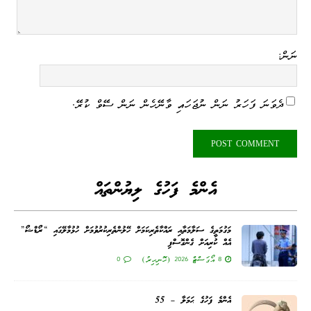
ނަން:
ދެވަނަ ފަހަރު ނަން ނުޖަހައި ވާނޭހެން ނަން ސޭވް ކުރޭ.
އެންމެ ފަހުގެ ލިޔުންތައް
މަގުމަތީގެ ސަލާމަތާއި ރައްކާތެރިކަމަށް ހޭލުންތެރިކުރުވުމަށް ހުޅުމާލޭގައި “ރޯޑްޝޯ”
އެއް ކުރިއަށް ގެންގޮސްފި
8 އޯގަސްޓް 2026 (ހޮނިހިރު)
0
އެންމެ ފަހުގެ ޙަމަލާ – 55