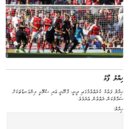
ޚިޔާލު ފޯމު
ޚިޔާލު ފައުޅު ކުރެއްވުމުގައި ދީނީ، ޤާނޫނީ އަދި ސުލޫކީ މިންގަނޑުތަކަށް
ސަމާލުކަން ދެއްވުން އެދެމެވެ.
ޚިޔާލު: