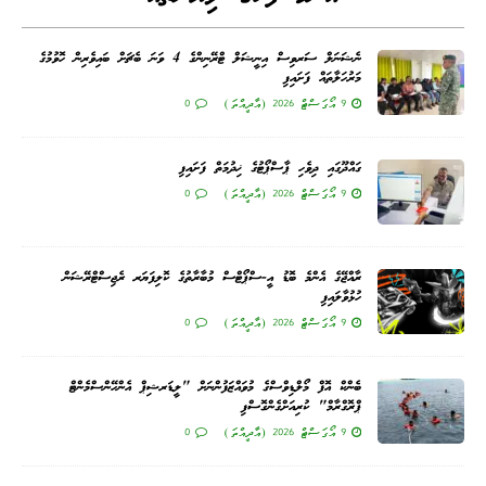
ނެޝަނަލް ސަރވިސް އިނީޝަލް ޓްރޭނިންގެ 4 ވަނަ ބެޗަށް ބައިވެރިން ހޮވުމުގެ
މަރުހަލާތައް ފަށައިފި
9 އޯގަސްޓް 2026 (އާދީއްތަ)
0
ގައްދޫގައި ދިވެހި ޕާސްޕޯޓުގެ ޚިދުމަތް ފަށައިފި
9 އޯގަސްޓް 2026 (އާދީއްތަ)
0
ރާއްޖޭގެ އެންމެ ބޮޑު އީ-ސްޕޯޓްސް މުބާރާތުގެ ކޮލިފަޔަރ ރެޖިސްޓްރޭޝަން
ހުޅުވާލައިފި
9 އޯގަސްޓް 2026 (އާދީއްތަ)
0
ބެންކް އޮފް މޯލްޑިވްސްގެ މުވައްޒަފުންނަށް "ލީޑަރޝިޕް އެންހޭންސްމެންޓް
ޕްރޮގްރާމް" ކުރިއަށްގެންގޮސްފި
9 އޯގަސްޓް 2026 (އާދީއްތަ)
0