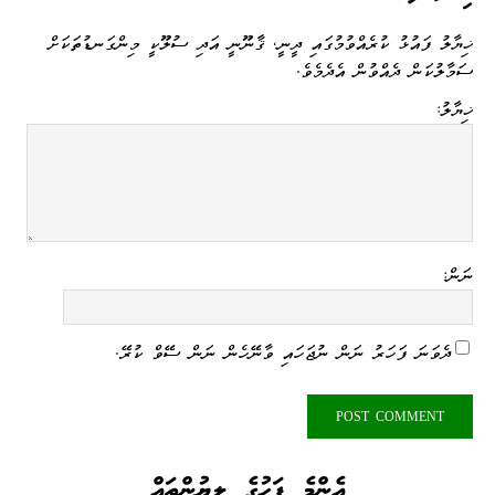
ޚިޔާލު ފައުޅު ކުރެއްވުމުގައި ދީނީ، ޤާނޫނީ އަދި ސުލޫކީ މިންގަނޑުތަކަށް
ސަމާލުކަން ދެއްވުން އެދެމެވެ.
ޚިޔާލު:
ނަން:
ދެވަނަ ފަހަރު ނަން ނުޖަހައި ވާނޭހެން ނަން ސޭވް ކުރޭ.
އެންމެ ފަހުގެ ލިޔުންތައް