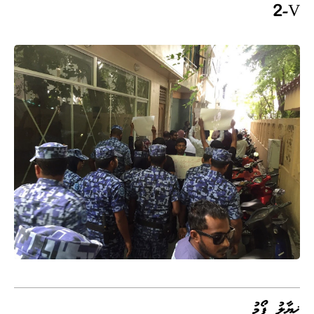
2-V
ޚިޔާލު ފޯމު