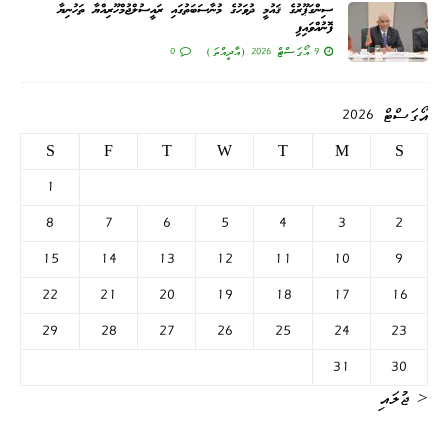
ސިންގަޕޫރުގެ ޤައުމީ ދުވަހުގެ މުނާސަބަތުގައި ރައީސުލްޖުމްހޫރިއްޔާ ތަހުނިޔާ
ފޮނުއްވައިފި
9 އޯގަސްޓް 2026 (އާދީއްތަ)
0
އޯގަސްޓް 2026
S
F
T
W
T
M
S
1
8
7
6
5
4
3
2
15
14
13
12
11
10
9
22
21
20
19
18
17
16
29
28
27
26
25
24
23
31
30
« ޖުލައި