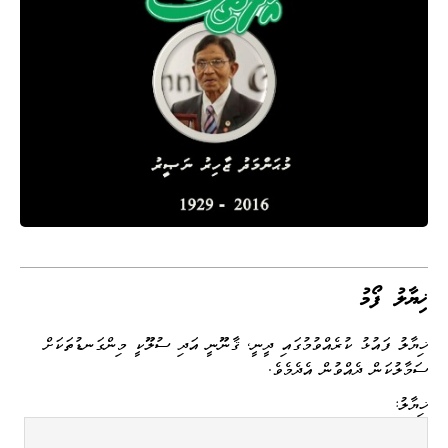
ޚިޔާލު ފޯމު
ޚިޔާލު ފައުޅު ކުރެއްވުމުގައި ދީނީ، ޤާނޫނީ އަދި ސުލޫކީ މިންގަނޑުތަކަށް
ސަމާލުކަން ދެއްވުން އެދެމެވެ.
ޚިޔާލު: