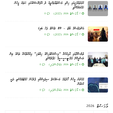
ކުޅުދުއްފުށީގައި ހިންގި މަސްތުވާތަކެތީގެ ދެ އޮޕަރޭޝަނެއްގައި ހަތަރު މީހުން
ހައްޔަރުކޮށްފި
7 އޯގަސްޓް 2026 (ހުކުރު)
0
އަންދަލުސްގެ ބާޒު – 89 (އެންމެ ފަހު ބައި)
7 އޯގަސްޓް 2026 (ހުކުރު)
0
ތުލުސްދޫގައި ގާއިމުކުރާ "އިސްރަށްވެހިންގެ ހިޔާވަހި" އިމާރާތްކުރާ ތަނުގެ ބިން
ރަސްމީކޮށް އެމް.ޓީ.ސީ.ސީއާ ހަވާލުކޮށްފި
6 އޯގަސްޓް 2026 (ބުރާސްފަތި)
0
ގެއްލުނު މީހުން ހޯދުމުގެ މަސައްކަތް ސިފައިންނާއި ފުލުހުން ހުއްޓުމެއްނެތި ދަނީ
ކުރަމުން
6 އޯގަސްޓް 2026 (ބުރާސްފަތި)
0
އޯގަސްޓް 2026