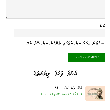
ނަން:
ދެވަނަ ފަހަރު ނަން ނުޖަހައި ވާނޭހެން ނަން ސޭވް ކުރޭ.
އެންމެ ފަހުގެ ލިޔުންތައް
އެންމެ ފަހުގެ ޙަމަލާ – 55
8 އޯގަސްޓް 2026 (ހޮނިހިރު)
0